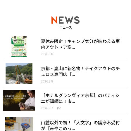
ニュース
夏休み限定！キャンプ気分が味わえる室
内アウトドア空...
2026.8.8
京都・嵐山に新名物！テイクアウトのチ
ュロス専門店［...
2026.8.8
［ホテルグランヴィア京都］のパティシ
エが講師に！市...
2026.8.7
PR
山麓以外で初！「大文字」の護摩木受付
が［みやこめっ...