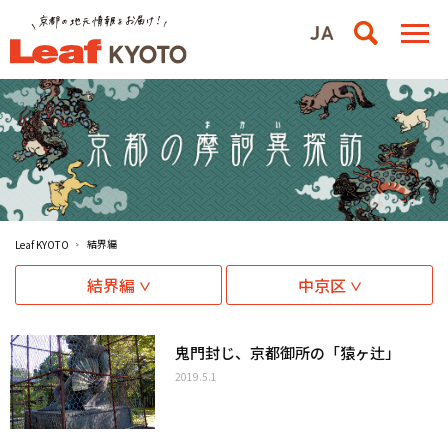
結界編
Leaf KYOTO
結界編
中京区
鬼門封じ、京都御所の「猿ヶ辻」
2019.5.1