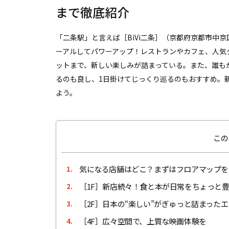
まで徹底紹介
「二条駅」と言えば［BiVi二条］（京都府京都市中
ーアルしてパワーアップ！レストランやカフェ、人気
ットまで、新しい楽しみが詰まっている。また、誰も
るのも良し、1日掛けてじっくり巡るのもおすすめ。新
よう。
この
気になる店舗はどこ？まずはフロアマップを
1.
［1F］新店続々！食と本が日常をちょっと
2.
［2F］日本の“楽しい”がぎゅっと詰まった
3.
［4F］広々空間で、上質な映画体験を
4.