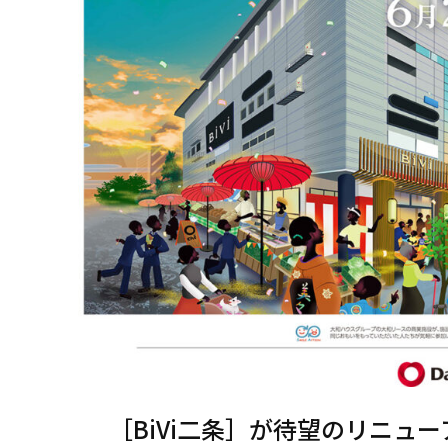
［BiVi二条］が待望のリニュ