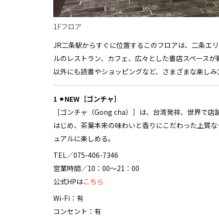
1Fフロア
JR二条駅からすぐに位置するこのフロアは、二条エ
ルのレストラン、カフェ、広々とした書店スペースが
以外にも読書やショッピングなど、さまざまな楽しみ
1 ⚫︎NEW［ゴンチャ］
［ゴンチャ（Gong cha）］は、台湾発祥、世界
はじめ、茶葉本来の味わいと香りにこだわった上質な
ュアルに楽しめる。
TEL／075-406-7346
営業時間／10：00～21：00
公式HPは
こちら
Wi-Fi：有
コンセント：有