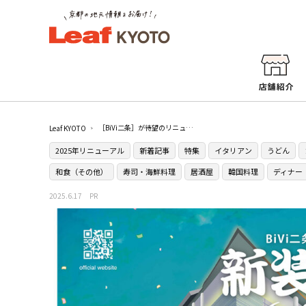
［BiVi二条］が待望のリニューアル！注目の新店から限定イベントまで徹底紹介
Leaf KYOTO
2025年リニューアル
新着記事
特集
イタリアン
うどん
和食（その他）
寿司・海鮮料理
居酒屋
韓国料理
ディナー
2025.6.17
PR