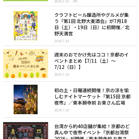
2026.7.15
PR
クラフトビール醸造所やグルメが集
う『第1回 北野大麦酒会』が7月18
日（土）・19日（日）に初開催／北
野天満宮
2026.7.14
週末のおでかけ先はココ！京都のイ
ベントまとめ【7/11（土）〜
7/12（日）】
2026.7.10
初の土・日曜連続開催！京の涼を愉
しむナイトマーケット『第15回 京都
夜市』／東本願寺前 お東さん広場
2026.7.10
台湾から約40店舗が集結！京都のど
真ん中で夜市イベント『京都台湾祭
2026』が開催／東本願寺前 お東さ