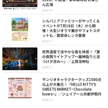
ん広場
2026.7.9
シルバニアファミリーがやってくる
イベントが7月16日（木）から開
催！大型ジオラマ展示やフォトスポ
ットも／敦賀赤レンガ倉庫
2026.7.7
世界遺産で涼やかな夜を体感！『夏
の夜間ライトアップ～龍神詣りと足
つけ夕涼み～』／上賀茂神社
2026.7.7
サンリオキャラクターグッズ1000点
以上が大集合！『HELLO KITTY’S
SWEETS MARKET~Chocolate
lovers~』／ジェイアール京都伊勢丹
2026.7.6