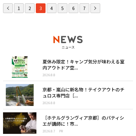
1
2
3
4
5
6
7
ニュース
夏休み限定！キャンプ気分が味わえる室
内アウトドア空...
2026.8.8
京都・嵐山に新名物！テイクアウトのチ
ュロス専門店［...
2026.8.8
［ホテルグランヴィア京都］のパティシ
エが講師に！市...
2026.8.7
PR