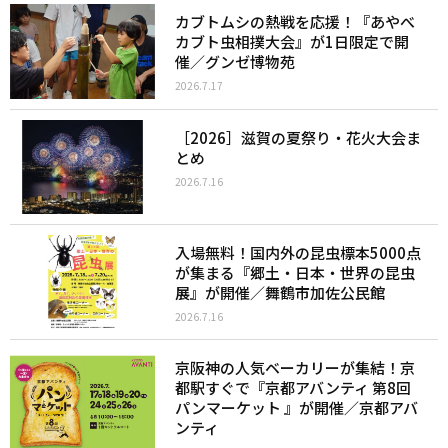
カブトムシの熱戦を応援！『あやべ
カブト虫相撲大会』が1日限定で開
催／グンゼ博物苑
2026.7.17
［2026］滋賀の夏祭り・花火大会ま
とめ
2026.7.16
入場無料！国内外の昆虫標本5000点
が集まる『郷土・日本・世界の昆虫
展』が開催／舞鶴市加佐公民館
2026.7.16
京阪神の人気ベーカリーが集結！京
都駅すぐで『京都アバンティ 第8回
パンマーケット 』が開催／京都アバ
ンティ