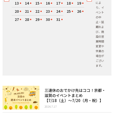
13
14
15
16
17
18
19
によ
り、イ
20
21
22
23
24
25
26
ベント
の中
27
28
29
30
31
止・延
期およ
び、施
設の営
業時間
変更や
休業の
場合が
ござい
ます。
三連休のおでかけ先はココ！京都・
滋賀のイベントまとめ
【7/18（土）〜7/20（月・祝）】
2026.7.17