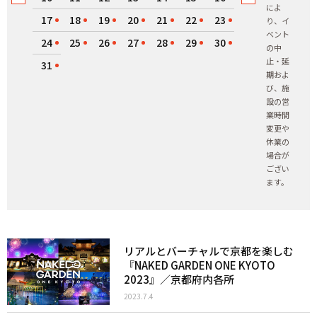
によ
17
18
19
20
21
22
23
り、イ
ベント
24
25
26
27
28
29
30
の中
止・延
31
期およ
び、施
設の営
業時間
変更や
休業の
場合が
ござい
ます。
リアルとバーチャルで京都を楽しむ
『NAKED GARDEN ONE KYOTO
2023』／京都府内各所
2023.7.4