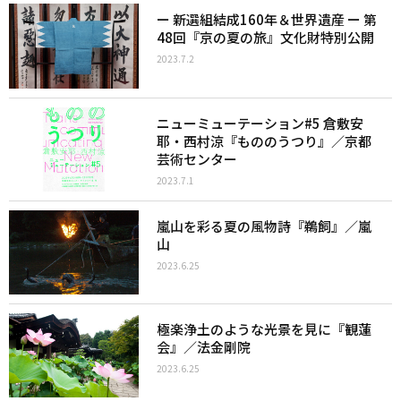
ー 新選組結成160年＆世界遺産 ー 第
48回『京の夏の旅』文化財特別公開
2023.7.2
ニューミューテーション#5 倉敷安
耶・西村涼『もののうつり』／京都
芸術センター
2023.7.1
嵐山を彩る夏の風物詩『鵜飼』／嵐
山
2023.6.25
極楽浄土のような光景を見に『観蓮
会』／法金剛院
2023.6.25