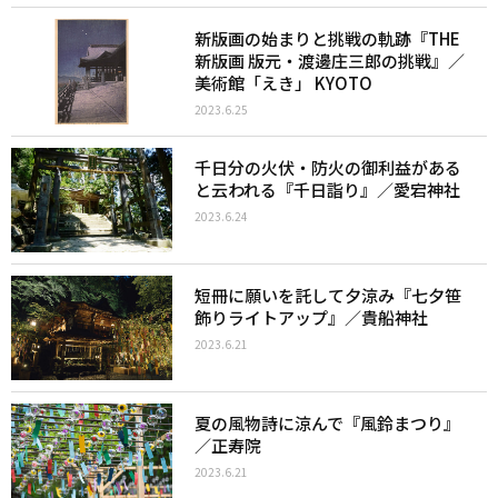
新版画の始まりと挑戦の軌跡『THE
新版画 版元・渡邊庄三郎の挑戦』／
美術館「えき」 KYOTO
2023.6.25
千日分の火伏・防火の御利益がある
と云われる『千日詣り』／愛宕神社
2023.6.24
短冊に願いを託して夕涼み『七夕笹
飾りライトアップ』／貴船神社
2023.6.21
夏の風物詩に涼んで『風鈴まつり』
／正寿院
2023.6.21