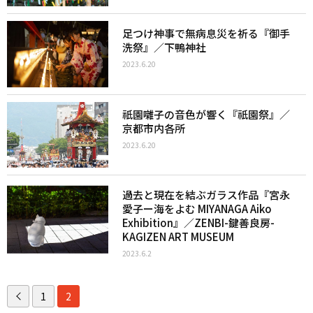
足つけ神事で無病息災を祈る『御手
洗祭』／下鴨神社
2023.6.20
祇園囃子の音色が響く『祇園祭』／
京都市内各所
2023.6.20
過去と現在を結ぶガラス作品『宮永
愛子ー海をよむ MIYANAGA Aiko
Exhibition』／ZENBI-鍵善良房-
KAGIZEN ART MUSEUM
2023.6.2
1
2