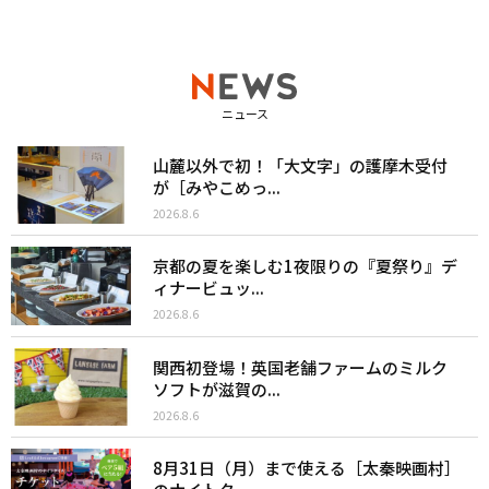
ニュース
山麓以外で初！「大文字」の護摩木受付
が［みやこめっ...
2026.8.6
京都の夏を楽しむ1夜限りの『夏祭り』デ
ィナービュッ...
2026.8.6
関西初登場！英国老舗ファームのミルク
ソフトが滋賀の...
2026.8.6
8月31日（月）まで使える［太秦映画村］