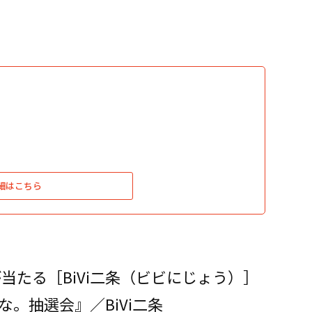
細はこちら
が当たる［BiVi二条（ビビにじょう）］
。抽選会』／BiVi二条