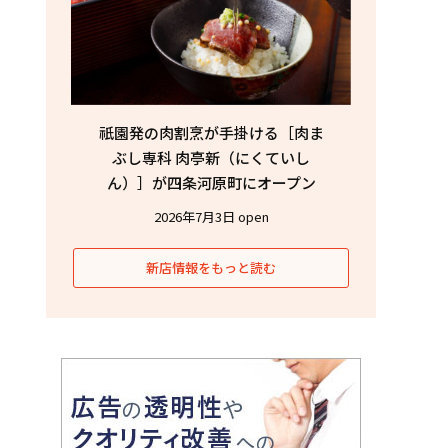
祇園発の肉割烹が手掛ける［肉ま
ぶし専科 肉亭新（にくていし
ん）］が四条河原町にオープン
2026年7月3日 open
新店情報をもっと読む