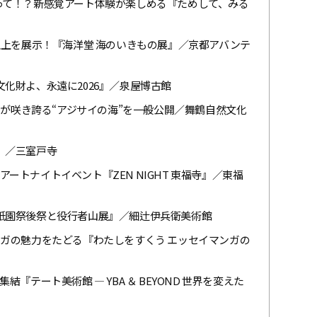
べって！？新感覚アート体験が楽しめる『ためして、みる
点以上を展示！『海洋堂 海のいきもの展』／京都アバンテ
文化財よ、永遠に2026』／泉屋博古館
サイが咲き誇る“アジサイの海”を一般公開／舞鶴自然文化
』／三室戸寺
ートナイトイベント『ZEN NIGHT 東福寺』／東福
『祇園祭後祭と役行者山展』／細辻伊兵衛美術館
ンガの魅力をたどる『わたしをすくう エッセイマンガの
『テート美術館 ― YBA ＆ BEYOND 世界を変えた