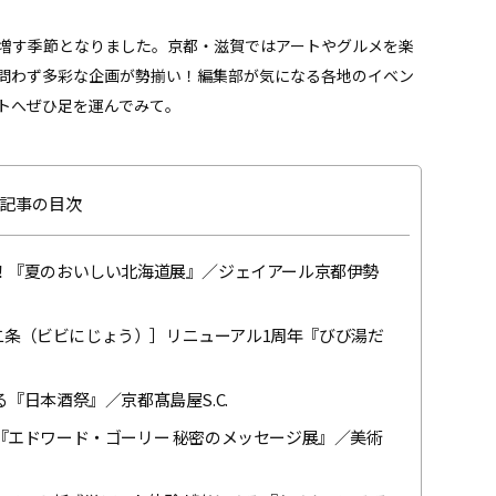
増す季節となりました。京都・滋賀ではアートやグルメを楽
問わず多彩な企画が勢揃い！編集部が気になる各地のイベン
トへぜひ足を運んでみて。
記事の目次
喫！『夏のおいしい北海道展』／ジェイアール京都伊勢
Vi二条（ビビにじょう）］リニューアル1周年『びび湯だ
『日本酒祭』／京都髙島屋S.C.
『エドワード・ゴーリー 秘密のメッセージ展』／美術