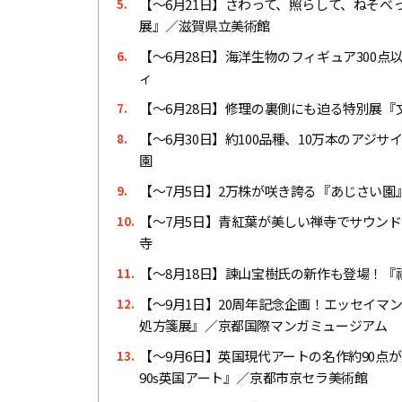
【〜6月21日】さわって、照らして、ねそ
5.
展』／滋賀県立美術館
【〜6月28日】海洋生物のフィギュア300
6.
ィ
【〜6月28日】修理の裏側にも迫る特別展『
7.
【〜6月30日】約100品種、10万本のアジ
8.
園
【～7月5日】2万株が咲き誇る『あじさい園
9.
【〜7月5日】青紅葉が美しい禅寺でサウンドア
10.
寺
【〜8月18日】諫山宝樹氏の新作も登場！
11.
【〜9月1日】20周年記念企画！エッセイマ
12.
処方箋展』／京都国際マンガミュージアム
【〜9月6日】英国現代アートの名作約90点が集結
13.
90s英国アート』／京都市京セラ美術館