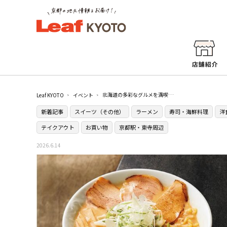
北海道の多彩なグルメを満喫！『夏のおいしい北海道展』／ジェイアール京都伊勢丹
Leaf KYOTO
イベント
新着記事
スイーツ（その他）
ラーメン
寿司・海鮮料理
洋
テイクアウト
お買い物
京都駅・東寺周辺
2026.6.14