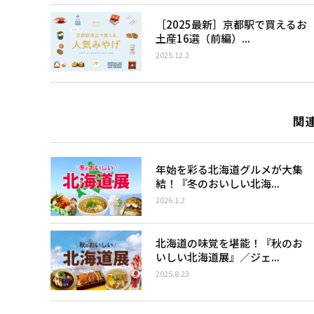
［2025最新］京都駅で買えるお
土産16選（前編）...
2025.12.2
関
年始を彩る北海道グルメが大集
結！『冬のおいしい北海...
2026.1.2
北海道の味覚を堪能！『秋のお
いしい北海道展』／ジェ...
2025.8.23