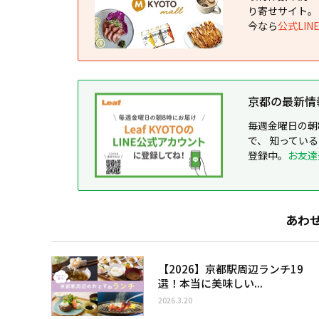
り寄せサイト。
今なら
公式LI
京都の最新情報が
毎週金曜日の朝
で、 知ってい
登録中。
お友達
あわ
【2026】京都駅周辺ランチ19
選！本当に美味しい...
2026.3.20