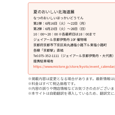
夏のおいしい北海道展
なつのおいしいほっかいどうてん
第1弾：6月16日（火）～22日（月）
第2弾：6月23日（火）〜28日（日）
10：00〜20：00 ※各最終日は18：00まで
ジェイアール京都伊勢丹 10F 催物場
京都府京都市下京区烏丸通塩小路下ル東塩小路町
各線「京都駅」直結
Tel.075-352-1111（ジェイアール京都伊勢丹・大代表
提携駐車場有
https://www.mistore.jp/store/kyoto/event_calendar
※掲載内容は変更となる場合があります。最新情報は
※料金はすべて税込価格です。
※内容の誤りや閉店情報などお気づきの点がございましたら、i
※本サイトは自動翻訳を導入しているため、翻訳文に