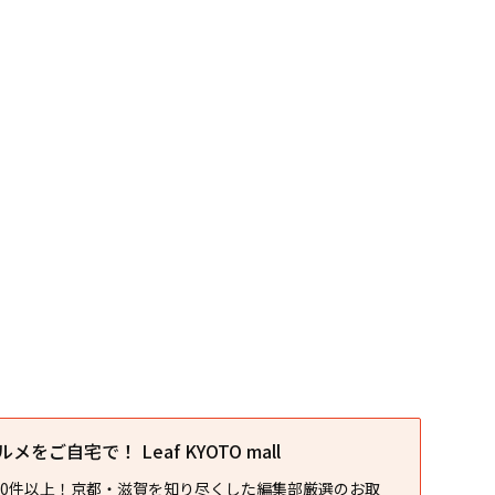
をご自宅で！ Leaf KYOTO mall
00件以上！京都・滋賀を知り尽くした編集部厳選のお取