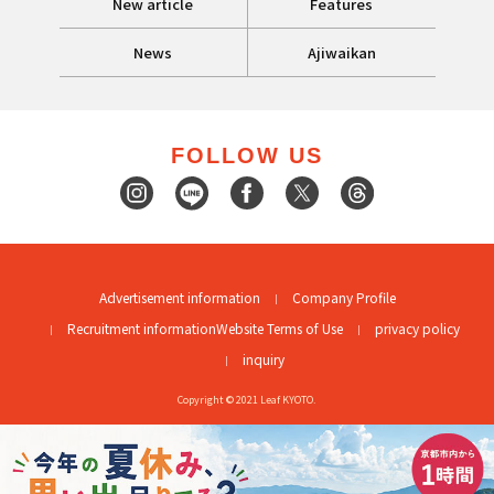
New article
Features
News
Ajiwaikan
FOLLOW US
Advertisement information
Company Profile
Recruitment information
Website Terms of Use
privacy policy
inquiry
Copyright © 2021 Leaf KYOTO.