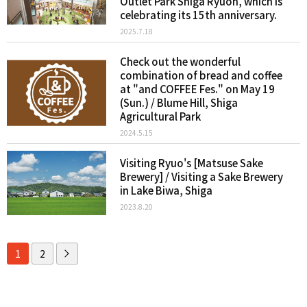
Outlet Park Shiga Ryuoh, which is
celebrating its 15th anniversary.
2025.7.18
Check out the wonderful
combination of bread and coffee
at "and COFFEE Fes." on May 19
(Sun.) / Blume Hill, Shiga
Agricultural Park
2024.5.15
Visiting Ryuo's [Matsuse Sake
Brewery] / Visiting a Sake Brewery
in Lake Biwa, Shiga
2023.8.20
1
2