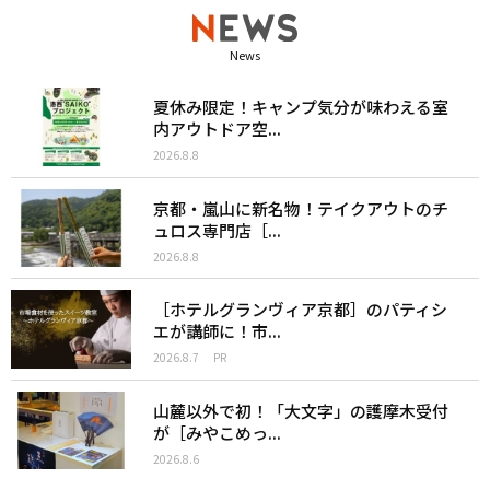
News
夏休み限定！キャンプ気分が味わえる室
内アウトドア空...
2026.8.8
京都・嵐山に新名物！テイクアウトのチ
ュロス専門店［...
2026.8.8
［ホテルグランヴィア京都］のパティシ
エが講師に！市...
2026.8.7
PR
山麓以外で初！「大文字」の護摩木受付
が［みやこめっ...
2026.8.6