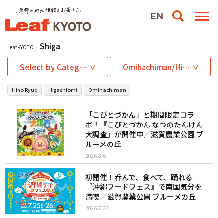
Shiga
Leaf KYOTO
Select by Category
Omihachiman/Higashiomi area
Hino Ryuo
Higashiomi
Omihachiman
「こびとづかん」と期間限定コラ
ボ！『こびとづかん なつのたんけん
大調査』が開催中／滋賀農業公園 ブ
ルーメの丘
2026.8.6
初開催！呑んで、食べて、踊れる
『沖縄フードフェス』で南国気分を
満喫／滋賀農業公園 ブルーメの丘
2026.7.23