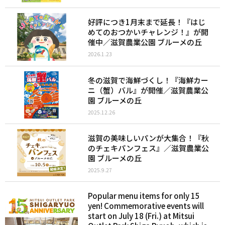
好評につき1月末まで延長！『はじ
めてのおつかいチャレンジ！』が開
催中／滋賀農業公園 ブルーメの丘
2026.1.23
冬の滋賀で海鮮づくし！『海鮮カー
ニ（蟹）バル』が開催／滋賀農業公
園 ブルーメの丘
2025.12.26
滋賀の美味しいパンが大集合！『秋
のチェキパンフェス』／滋賀農業公
園 ブルーメの丘
2025.9.27
Popular menu items for only 15
yen! Commemorative events will
start on July 18 (Fri.) at Mitsui