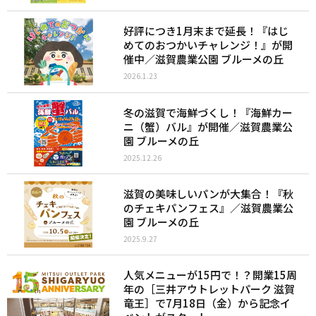
好評につき1月末まで延長！『はじ
めてのおつかいチャレンジ！』が開
催中／滋賀農業公園 ブルーメの丘
2026.1.23
冬の滋賀で海鮮づくし！『海鮮カー
ニ（蟹）バル』が開催／滋賀農業公
園 ブルーメの丘
2025.12.26
滋賀の美味しいパンが大集合！『秋
のチェキパンフェス』／滋賀農業公
園 ブルーメの丘
2025.9.27
人気メニューが15円で！？開業15周
年の［三井アウトレットパーク 滋賀
竜王］で7月18日（金）から記念イ