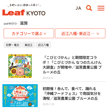
滋賀
Leaf KYOTO
カテゴリーで選ぶ
近江八幡･東近江エリア
日野・竜王
東近江
近江八幡
「こびとづかん」と期間限定コラ
ボ！『こびとづかん なつのたんけん
大調査』が開催中／滋賀農業公園 ブ
ルーメの丘
2026.8.6
初開催！呑んで、食べて、踊れる
『沖縄フードフェス』で南国気分を
満喫／滋賀農業公園 ブルーメの丘
2026.7.23