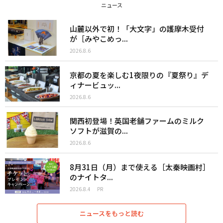
ニュース
山麓以外で初！「大文字」の護摩木受付
が［みやこめっ...
2026.8.6
京都の夏を楽しむ1夜限りの『夏祭り』デ
ィナービュッ...
2026.8.6
関西初登場！英国老舗ファームのミルク
ソフトが滋賀の...
2026.8.6
8月31日（月）まで使える［太秦映画村］
のナイトタ...
2026.8.4
PR
ニュースをもっと読む