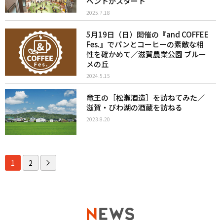
ベントがスタート
2025.7.18
5月19日（日）開催の『and COFFEE
Fes.』でパンとコーヒーの素敵な相
性を確かめて／滋賀農業公園 ブルー
メの丘
2024.5.15
竜王の［松瀬酒造］を訪ねてみた／
滋賀・びわ湖の酒蔵を訪ねる
2023.8.20
1
2