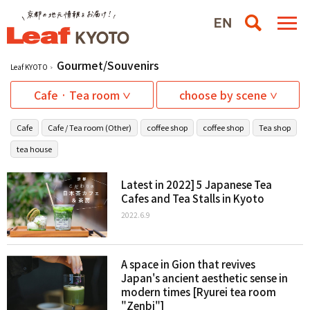
Gourmet/Souvenirs
Leaf KYOTO
Cafe · Tea room
choose by scene
Cafe
Cafe / Tea room (Other)
coffee shop
coffee shop
Tea shop
tea house
Latest in 2022] 5 Japanese Tea
Cafes and Tea Stalls in Kyoto
2022.6.9
A space in Gion that revives
Japan's ancient aesthetic sense in
modern times [Ryurei tea room
"Zenbi"]