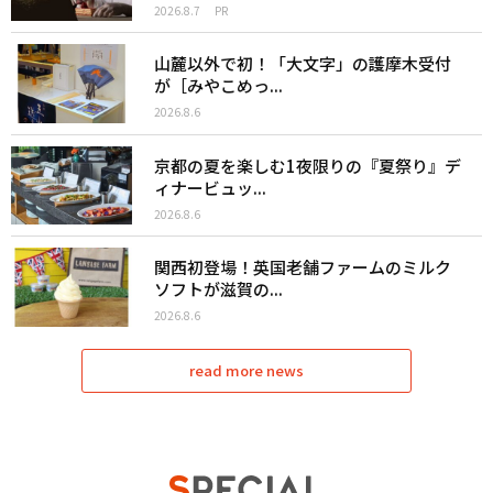
2026.8.7
PR
山麓以外で初！「大文字」の護摩木受付
が［みやこめっ...
2026.8.6
京都の夏を楽しむ1夜限りの『夏祭り』デ
ィナービュッ...
2026.8.6
関西初登場！英国老舗ファームのミルク
ソフトが滋賀の...
2026.8.6
read more news