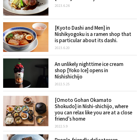
2023.6.26
[Kyoto Dashi and Men] in
Nishikyogoku is a ramen shop that
is particular about its dashi.
2023.6.20
An unlikely nighttime ice cream
shop [Yoko Ice] opens in
Nishishichijo
2022.5.25
[Omoto Gohan Okamato
Shokudo] in Nishi-shichijo, where
you can relax like you are at a close
friend's home
2022.5.9
People-friendly delicatessen