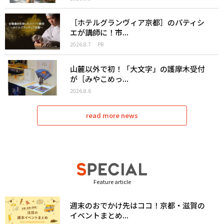
［ホテルグランヴィア京都］のパティシ
エが講師に！市...
2026.8.7
PR
山麓以外で初！「大文字」の護摩木受付
が［みやこめっ...
2026.8.6
read more news
Feature article
週末のおでかけ先はココ！京都・滋賀の
イベントまとめ...