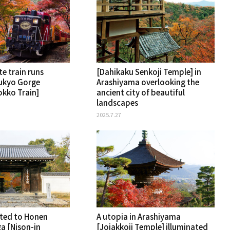
e train runs
[Dahikaku Senkoji Temple] in
ukyo Gorge
Arashiyama overlooking the
kko Train]
ancient city of beautiful
landscapes
2025.7.27
ated to Honen
A utopia in Arashiyama
a [Nison-in
[Jojakkoji Temple] illuminated