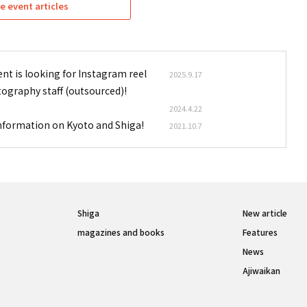
e event articles
nt is looking for Instagram reel
2025.9.17
tography staff (outsourced)!
2024.4.22
information on Kyoto and Shiga!
2021.10.7
Shiga
New article
magazines and books
Features
News
Ajiwaikan