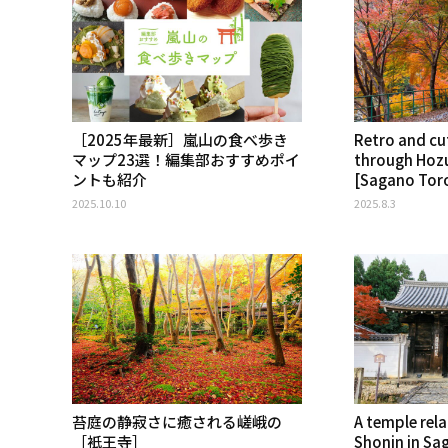
［2025年最新］嵐山の食べ歩き
Retro and cut
マップ23選！編集部おすすめポイ
through Hoz
ントも紹介
[Sagano Toro
2025.10.10
2025.8.3
苔庭の静寂さに癒される嵯峨の
A temple rel
［衹王寺］
Shonin in Sag