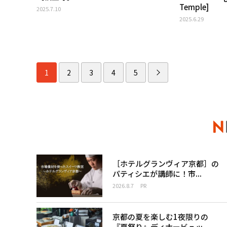
Temple]
2025.7.10
2025.6.29
1
2
3
4
5
［ホテルグランヴィア京都］の
パティシエが講師に！市...
2026.8.7
PR
京都の夏を楽しむ1夜限りの
『夏祭り』ディナービュッ...