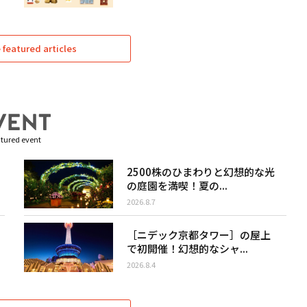
featured articles
tured event
2500株のひまわりと幻想的な光
の庭園を満喫！夏の...
2026.8.7
［ニデック京都タワー］の屋上
で初開催！幻想的なシャ...
2026.8.4