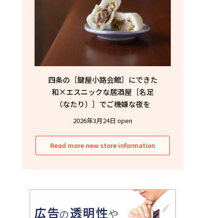
四条の［鍵屋小路会館］にできた
和×エスニックな居酒屋［名足
（なたり）］でご機嫌な夜を
2026年3月24日 open
Read more new store information