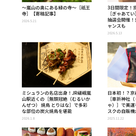
〜嵐山の奥にある緑の寺〜［祇王
3日間限定！
寺］【寄稿記事】
［ぎゃあてい
抽選会開催！
2026.5.21
ャンスも
2026.5.13
ミシュランの名店出身！JR嵯峨嵐
日本初！？京
山駅近くの［無類冠絶（むるいか
［車折神社（
んぜつ） 焼鳥 とりはな］で多彩
ゃ）］で美運
な部位の炭火焼鳥を堪能
スクの自販機
2026.1.8
2025.11.22