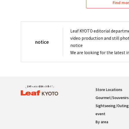
Find mor
Leaf KYOTO editorial departme
video production and still pho
notice
notice
We are looking for the latest 
Store Locations
Gourmet/Souvenirs
Sightseeing/Outing
event
By area