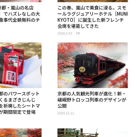
京都・嵐山の名店
この春、嵐山で美食に浸る。スモ
］でハズレなしの大
ールラグジュアリーホテル［MUNI
食事代全額無料のチ
KYOTO］に誕生した新フレンチ
会席を堪能してきた
2026.3.31
PR
都のパワースポット
京都の人気観光列車が進化！新・
くるまざきじんじ
嵯峨野トロッコ列車のデザインが
を祈祷したシートマ
公開
が期間限定で登場
2025.11.11