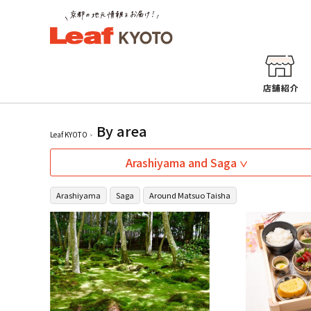
By area
Leaf KYOTO
Arashiyama and Saga
Arashiyama
Saga
Around Matsuo Taisha