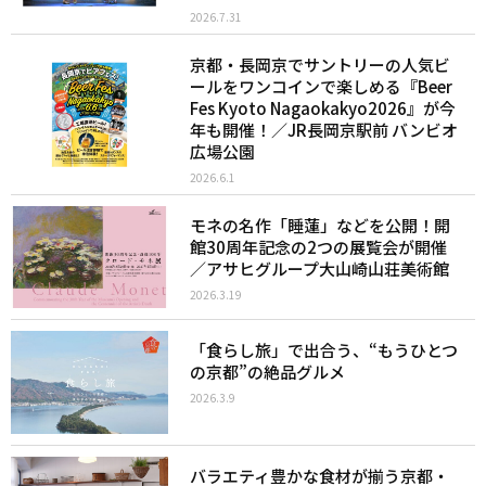
2026.7.31
京都・長岡京でサントリーの人気ビ
ールをワンコインで楽しめる『Beer
Fes Kyoto Nagaokakyo2026』が今
年も開催！／JR長岡京駅前 バンビオ
広場公園
2026.6.1
モネの名作「睡蓮」などを公開！開
館30周年記念の2つの展覧会が開催
／アサヒグループ大山崎山荘美術館
2026.3.19
「食らし旅」で出合う、“もうひとつ
の京都”の絶品グルメ
2026.3.9
バラエティ豊かな食材が揃う京都・