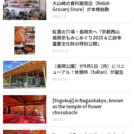
大山崎の食料雑貨店［Relish
Grocery Store］が本格始動
2026.1.25
紅葉の穴場・長岡京へ『京都西山
長岡京もみじめぐり2025＆乙訓寺
重要文化財の特別公開』
2025.11.27
［長岡公園］が9月1日（月）にリニ
ューアル！休憩所［fuRari］が誕生
2025.9.25
[Yogokuji] in Nagaokakyo, known
as the temple of flower
chozubachi
2025.8.2