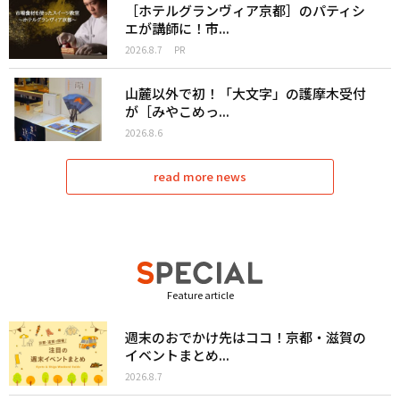
［ホテルグランヴィア京都］のパティシ
エが講師に！市...
2026.8.7
PR
山麓以外で初！「大文字」の護摩木受付
が［みやこめっ...
2026.8.6
read more news
Feature article
週末のおでかけ先はココ！京都・滋賀の
イベントまとめ...
2026.8.7