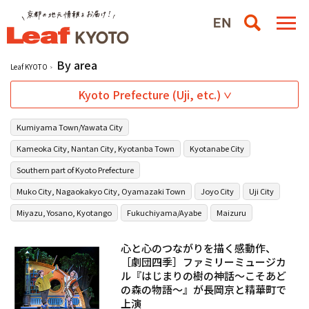
By area
Leaf KYOTO
Kyoto Prefecture (Uji, etc.)
Kumiyama Town/Yawata City
Kameoka City, Nantan City, Kyotanba Town
Kyotanabe City
Southern part of Kyoto Prefecture
Muko City, Nagaokakyo City, Oyamazaki Town
Joyo City
Uji City
Miyazu, Yosano, Kyotango
Fukuchiyama/Ayabe
Maizuru
心と心のつながりを描く感動作、
［劇団四季］ファミリーミュージカ
ル『はじまりの樹の神話～こそあど
の森の物語～』が長岡京と精華町で
上演