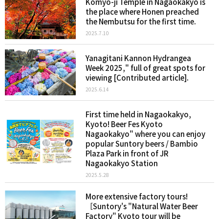
Komyo-ji Temple in Nagaokakyo is
the place where Honen preached
the Nembutsu for the first time.
2025.7.10
Yanagitani Kannon Hydrangea
Week 2025," full of great spots for
viewing [Contributed article].
2025.6.14
First time held in Nagaokakyo,
Kyoto! Beer Fes Kyoto
Nagaokakyo" where you can enjoy
popular Suntory beers / Bambio
Plaza Park in front of JR
Nagaokakyo Station
2025.5.28
More extensive factory tours!
［Suntory's "Natural Water Beer
Factory" Kyoto tour will be