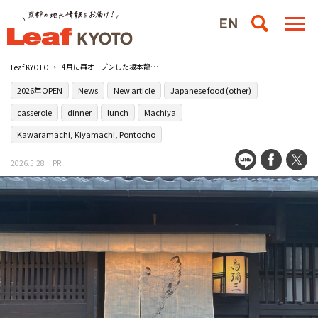
4月に再オープンした坂本龍馬も愛した京都の老舗水炊き料亭［鳥彌三（とりやさ）］に行ってみた
Leaf KYOTO
2026年OPEN
News
New article
Japanese food (other)
casserole
dinner
lunch
Machiya
Kawaramachi, Kiyamachi, Pontocho
2026.5.28
PR