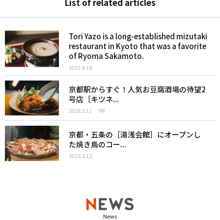
List of related articles
Tori Yazo is a long-established mizutaki
restaurant in Kyoto that was a favorite
of Ryoma Sakamoto.
2025.9.18
京都駅からすぐ！人気お豆腐酒場の待望2
号店［キツネ...
2026.3.11
PR
京都・五条の［湯浅会館］にオープンし
た焼き鳥のコー...
2026.3.12
News