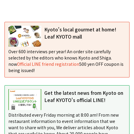
Kyoto's local gourmet at home!
Leaf KYOTO mall
Over 600 interviews per year! An order site carefully
selected by the editors who knows Kyoto and Shiga.
now
Official LINE friend registration
500 yen OFF coupon is
being issued!
Get the latest news from Kyoto on
Leaf KYOTO's official LINE!
Distributed every Friday morning at 8:00 am! From new
restaurant information to event information that we
want to share with you, We deliver articles about Kyoto
that are useful to know. About 20,000 people have