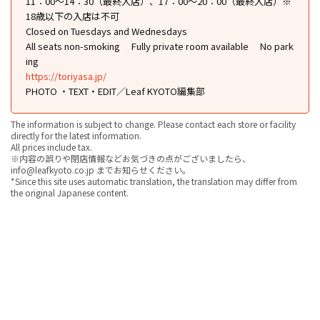
11：00〜14：30（最終入店）、17：00〜20：00（最終入店）※
18歳以下の入店は不可
Closed on Tuesdays and Wednesdays
All seats non-smoking
Fully private room available
No park
ing
https://toriyasa.jp/
PHOTO ・TEXT・EDIT／Leaf KYOTO編集部
The information is subject to change. Please contact each store or facility
directly for the latest information.
All prices include tax.
※内容の誤りや閉店情報などお気づきの点がございましたら、
info@leafkyoto.co.jp までお知らせください。
*Since this site uses automatic translation, the translation may differ from
the original Japanese content.