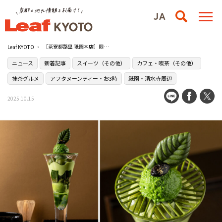
［茶寮都路里 祇園本店］限定で究極の抹茶パフェが誕生！
Leaf KYOTO
ニュース
新着記事
スイーツ（その他）
カフェ・喫茶（その他）
抹茶グルメ
アフタヌーンティー・お3時
祇園・清水寺周辺
2025.10.15