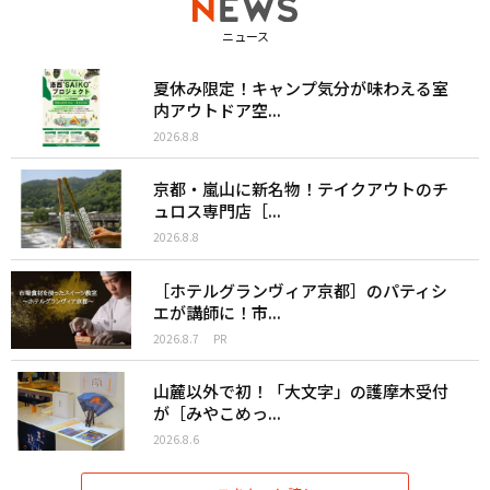
ニュース
夏休み限定！キャンプ気分が味わえる室
内アウトドア空...
2026.8.8
京都・嵐山に新名物！テイクアウトのチ
ュロス専門店［...
2026.8.8
［ホテルグランヴィア京都］のパティシ
エが講師に！市...
2026.8.7
PR
山麓以外で初！「大文字」の護摩木受付
が［みやこめっ...
2026.8.6