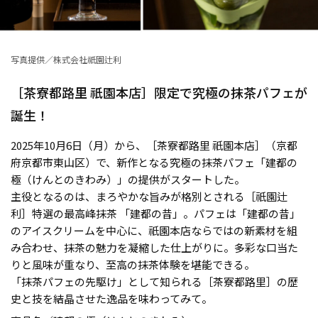
写真提供／株式会社祇園辻利
［茶寮都路里 祇園本店］限定で究極の抹茶パフェが
誕生！
2025年10月6日（月）から、［茶寮都路里 祇園本店］（京都
府京都市東山区）で、新作となる究極の抹茶パフェ「建都の
極（けんとのきわみ）」の提供がスタートした。
主役となるのは、まろやかな旨みが格別とされる［祇園辻
利］特選の最高峰抹茶 「建都の昔」。パフェは「建都の昔」
のアイスクリームを中心に、祇園本店ならではの新素材を組
み合わせ、抹茶の魅力を凝縮した仕上がりに。多彩な口当た
りと風味が重なり、至高の抹茶体験を堪能できる。
「抹茶パフェの先駆け」として知られる［茶寮都路里］の歴
史と技を結晶させた逸品を味わってみて。