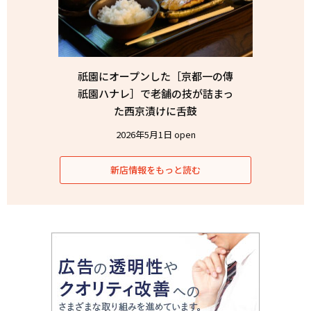
祇園にオープンした［京都一の傳
祇園ハナレ］で老舗の技が詰まっ
た西京漬けに舌鼓
2026年5月1日 open
新店情報をもっと読む