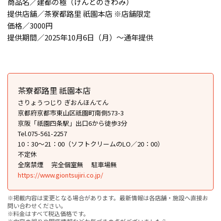
商品名／建都の極（けんとのきわみ）
提供店舗／茶寮都路里 祇園本店 ※店舗限定
価格／3000円
提供期間／2025年10月6日（月）〜通年提供
茶寮都路里 祇園本店
さりょうつじり ぎおんほんてん
京都府京都市東山区祇園町南側573-3
京阪「祇園四条駅」出口6から徒歩3分
Tel.075-561-2257
10：30〜21：00（ソフトクリームのLO／20：00）
不定休
全席禁煙
完全個室無
駐車場無
https://www.giontsujiri.co.jp/
※掲載内容は変更となる場合があります。最新情報は各店舗・施設へ直接お
問い合わせください。
※料金はすべて税込価格です。