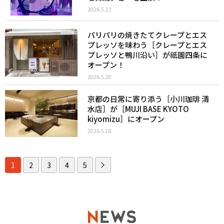
2026.5.23
パリパリの焼きたてクレープとエス
プレッソを味わう［クレープとエス
プレッソと鴨川沿い］が祇園四条に
オープン！
2026.5.20
京都の日常に寄り添う［小川珈琲 清
水店］が［MUJI BASE KYOTO
kiyomizu］にオープン
2026.5.18
1
2
3
4
5