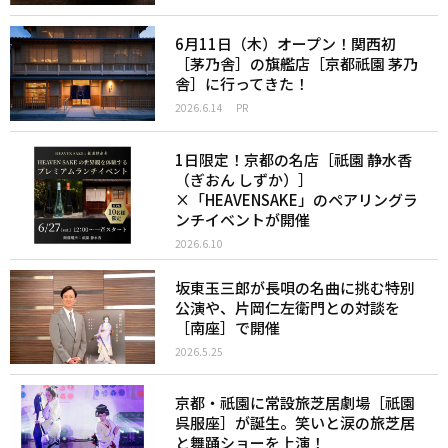
6月11日（木）オープン！関西初
［茅乃舎］の旗艦店［京都祇園 茅乃
舎］に行ってきた！
2026.6.14
PR
1日限定！京都の名店［祇園 静水香
（ぎおん しずか）］
×「HEAVENSAKE」のペアリングラ
ンチイベントが開催
2026.6.10
坂東玉三郎が長唄の名曲に挑む特別
公演や、片岡仁左衛門との対談を
［南座］で開催
2026.5.25
京都・祇園に常設旅芝居劇場［祇園
呉服座］が誕生。笑いと涙の旅芝居
と舞踊ショーを上演！