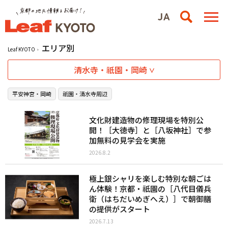
エリア別
Leaf KYOTO
清水寺・祇園・岡崎
平安神宮・岡崎
祇園・清水寺周辺
文化財建造物の修理現場を特別公
開！［大徳寺］と［八坂神社］で参
加無料の見学会を実施
2026.8.2
極上銀シャリを楽しむ特別な朝ごは
ん体験！京都・祇園の［八代目儀兵
衛（はちだいめぎへえ）］で朝御膳
の提供がスタート
2026.7.13