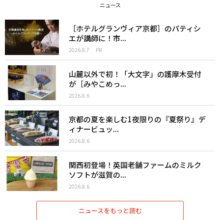
ニュース
［ホテルグランヴィア京都］のパティシ
エが講師に！市...
2026.8.7
PR
山麓以外で初！「大文字」の護摩木受付
が［みやこめっ...
2026.8.6
京都の夏を楽しむ1夜限りの『夏祭り』デ
ィナービュッ...
2026.8.6
関西初登場！英国老舗ファームのミルク
ソフトが滋賀の...
2026.8.6
ニュースをもっと読む