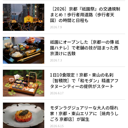
［2026］京都『祇園祭』の交通規制
まとめ！歩行者用道路（歩行者天
国）の時間と日程も
2026.7.9
祇園にオープンした［京都一の傳 祇
園ハナレ］で老舗の技が詰まった西
京漬けに舌鼓
2026.7.3
1日10食限定！京都・東山の名刹
［智積院］で「和モダン」精進アフ
タヌーンティーの提供がスタート
2026.6.17
モダンラグジュアリーな大人の隠れ
家！京都・東山エリアに［焼肉うし
ごろ 京都店］が誕生
2026.6.15