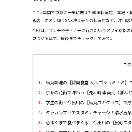
ここ5年間で京都に一気に増えた韓国料理店。本場・
る店、ネオン輝くSNS映え必至の料理店など、注目店
今回は、ランチやディナーに行きたい今アツイ京都の
見つかるはず。最後までチェックしてみて。
この
烏丸御池の［韓国食堂 入ル ゴショミナミ］
1.
京都の花街で味わう［先斗町 李南河（ぽん
2.
学生の街・今出川の［烏丸コギクラブ］で厚
3.
タッカンマリでスタミナチャージ！清水五条
4.
心ゆくまで食べまくる！今出川の［出町スタ
5.