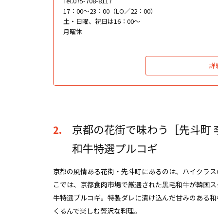
Tel.075-708-8117
17：00～23：00（LO／22：00）
土・日曜、祝日は16：00〜
月曜休
詳
京都の花街で味わう［先斗町 
2.
和牛特選プルコギ
京都の風情ある花街・先斗町にあるのは、ハイクラス
こでは、京都食肉市場で厳選された黒毛和牛が韓国ス
牛特選プルコギ。特製ダレに漬け込んだ甘みのある和
くるんで楽しむ贅沢な料理。