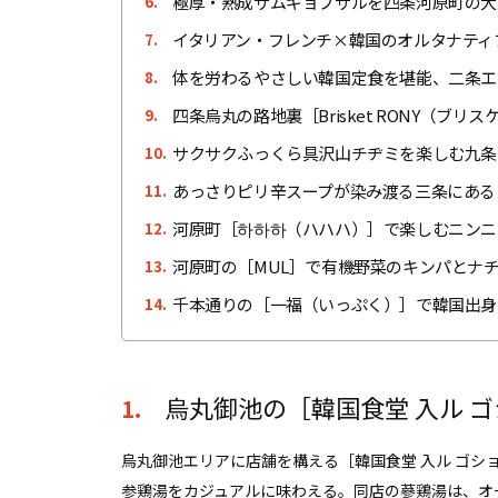
極厚・熟成サムギョプサルを四条河原町の大
6.
イタリアン・フレンチ×韓国のオルタナティ
7.
体を労わるやさしい韓国定食を堪能、二条エリアの
8.
四条烏丸の路地裏［Brisket RONY（ブ
9.
サクサクふっくら具沢山チヂミを楽しむ九条
10.
あっさりピリ辛スープが染み渡る三条にある
11.
河原町［하하하（ハハハ）］で楽しむニンニ
12.
河原町の［MUL］で有機野菜のキンパとナ
13.
千本通りの［一福（いっぷく）］で韓国出身
14.
烏丸御池の［韓国食堂 入ル 
1.
烏丸御池エリアに店舗を構える［韓国食堂 入ル ゴ
参鶏湯をカジュアルに味わえる。同店の蔘鶏湯は、オ