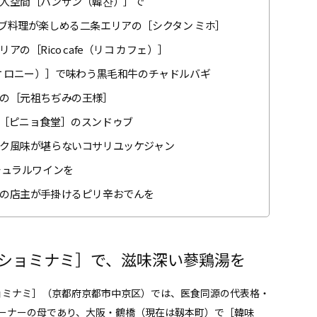
人空間［ハンザン（韓잔）］で
ブ料理が楽しめる二条エリアの［シクタン ミホ］
［Rico cafe（リコ カフェ）］
リスケ ロニー）］で味わう黒毛和牛のチャドルバギ
の［元祖ちぢみの王様］
［ピニョ食堂］のスンドゥブ
ク風味が堪らないコサリユッケジャン
チュラルワインを
の店主が手掛けるピリ辛おでんを
ゴショミナミ］で、滋味深い蔘鶏湯を
ショミナミ］（京都府京都市中京区）では、医食同源の代表格・
ーナーの母であり、大阪・鶴橋（現在は靱本町）で［韓味