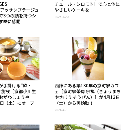
GES
チュール・シロモト］で心と体に
O（アッサンブラージュ
やさしいケーキを
で3つの顔を持つシ
2024.4.20
す味に感動
が手掛ける“飲・
西陣にある築130年の京町家カフ
合施設［京都小川生
ェ［京町家茶房 宗禅（きょうまち
おがわしょうや
やさぼう そうぜん）］が4月13日
6日（土）にオープ
（土）から再始動！
2024.4.7