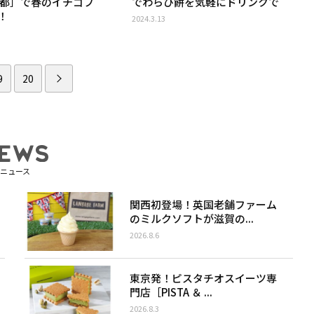
京都］で春のイチゴフ
でわらび餅を気軽にドリンクで
！
2024.3.13
9
20
ニュース
関西初登場！英国老舗ファーム
のミルクソフトが滋賀の...
2026.8.6
東京発！ピスタチオスイーツ専
門店［PISTA ＆ ...
2026.8.3