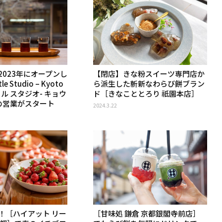
2023年にオープンし
【閉店】きな粉スイーツ専門店か
le Studio – Kyoto
ら派生した斬新なわらび餅ブラン
ル スタジオ- キョウ
ド［きなこととろり 祇園本店］
春の営業がスタート
2024.3.22
！［ハイアット リー
［甘味処 鎌倉 京都銀閣寺前店］