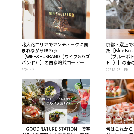
北大路エリアでアンティークに囲
京都・蹴上で
まれながら味わう
た［Blue Bott
［WIFE&HUSBAND（ワイフ&ハズ
-（ブルーボト
バンド）］の自家焙煎コーヒー
ト -）］の
2024.4.2
2024.3.26
PR
［GOOD NATURE STATION］で春
旬はこれから