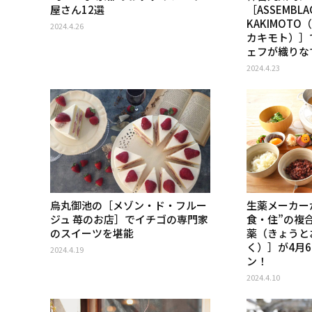
屋さん12選
［ASSEMBLA
KAKIMOT
2024.4.26
カキモト）］
ェフが織りな
2024.4.23
烏丸御池の［メゾン・ド・フルー
生薬メーカー
ジュ 苺のお店］でイチゴの専門家
食・住”の複
のスイーツを堪能
薬（きょうと
く）］が4月
2024.4.19
ン！
2024.4.10