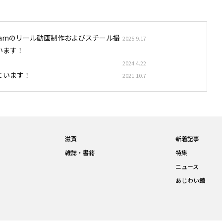
stagramのリール動画制作およびスチール撮
2025.9.17
います！
2024.4.22
ています！
2021.10.7
滋賀
新着記事
雑誌・書籍
特集
ニュース
あじわい館