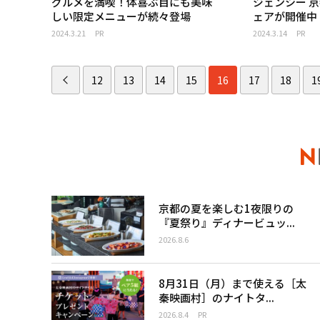
グルメを満喫！体喜ぶ目にも美味
ジェンシー 
しい限定メニューが続々登場
ェアが開催中
2024.3.21
PR
2024.3.14
PR
12
13
14
15
16
17
18
1
京都の夏を楽しむ1夜限りの
『夏祭り』ディナービュッ...
2026.8.6
8月31日（月）まで使える［太
秦映画村］のナイトタ...
2026.8.4
PR