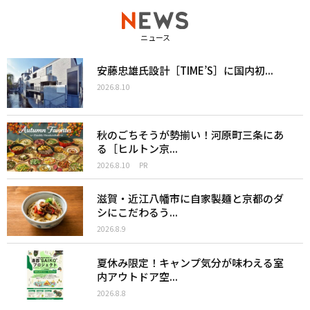
ニュース
安藤忠雄氏設計［TIME’S］に国内初...
2026.8.10
秋のごちそうが勢揃い！河原町三条にあ
る［ヒルトン京...
2026.8.10
PR
滋賀・近江八幡市に自家製麺と京都のダ
シにこだわるう...
2026.8.9
夏休み限定！キャンプ気分が味わえる室
内アウトドア空...
2026.8.8