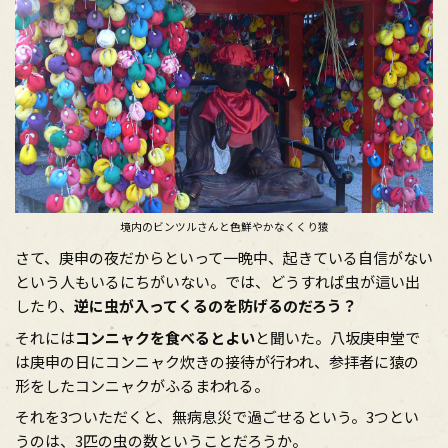
境内のビンツルさんと色鮮やかなくくり猿
さて、庚申の夜だからといって一晩中、起きている自信がない
という人もいるにちがいない。では、どうすれば虫が這い出
したり、
逆に虫が入ってくるのを防げるのだろう？
それには
コンニャクを食べるとよい
と聞いた。八坂庚申堂で
は庚申の日にコンニャク炊きの接待が行われ、参拝者に猿の
形をしたコンニャクがふるまわれる。
それを3ついただくと、無病息災で過ごせるという。3つとい
うのは、3匹の虫の数ということだろうか。