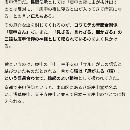
庚申信仰だ。民間伝承としては「庚申の夜に虫が抜け出す」
のとは反対に、「庚申の夜に寝ると虫が入ってきて病気にな
る」との言い伝えもある。
その厄介な虫を封じてくれるのが、
コワモテの青面金剛像
「庚申さん」
だ。また、
「見ざる、言わざる、聞かざる」の
三猿も庚申信仰の神様として祀られている
のをよく見かけ
る。
猿というのは、庚申の「申」＝干支の「サル」がこの信仰と
結びついたものだとされる。昔から
猿は「厄が去る（猿）」
という語呂合わせで、縁起のよい動物
として扱われてきた。
京都で庚申信仰というと、東山区にある八坂庚申堂が名高
い。浅草庚申、天王寺庚申と並んで日本三大庚申のひとつに数
えられる。