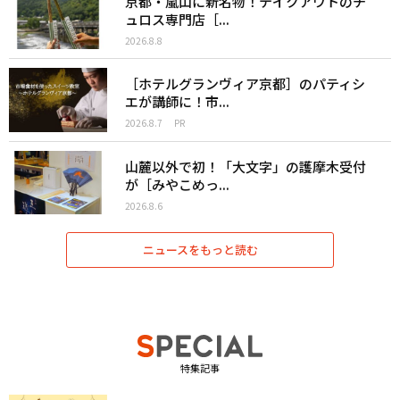
京都・嵐山に新名物！テイクアウトのチ
ュロス専門店［...
2026.8.8
［ホテルグランヴィア京都］のパティシ
エが講師に！市...
2026.8.7
PR
山麓以外で初！「大文字」の護摩木受付
が［みやこめっ...
2026.8.6
ニュースをもっと読む
特集記事