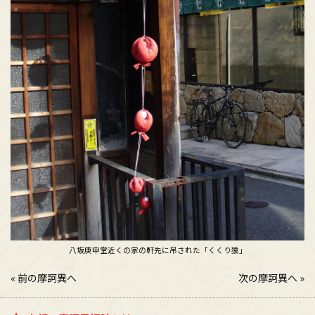
八坂庚申堂近くの家の軒先に吊された「くくり猿」
«
前の摩訶異へ
次の摩訶異へ
»