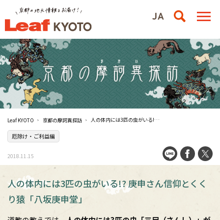
人の体内には3匹の虫がいる!? 庚申さん信仰とくくり猿「八坂庚申堂」
Leaf KYOTO
京都の摩訶異探訪
厄除け・ご利益編
2018.11.15
人の体内には3匹の虫がいる!? 庚申さん信仰とくく
り猿「八坂庚申堂」
道教の教えでは、
人の体内には3匹の虫「三尸（さんし）」が