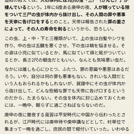
棲んでいる
という。1年に6度ある庚申の夜、
人が眠っている隙
をついて三尸の虫が体内から抜け出し、その人間の罪や悪事
を天帝に告げ口をする
とのこと。天帝は報告された
罪の重さ
によって、その人の寿命を削る
というから、恐ろしい。
この虫、上・中・下と三種類がいて、上の虫は白髪やシワを
作り、中の虫は五臓を悪くさせ、下の虫は精を悩ませる。そ
の姿は小児に似ているとか、馬に似ていて頭と尾がついてい
るとか、長さ2尺の蛔虫だともいい、なんとも気味悪い虫だ。
なかには誰しも心にひとつ、ふたつ、罪の意識や悪意はあるだ
ろう。いや、自分は何の罪も悪事もない、きれいな人間だと
いう人もおられるかもしれないが、就寝中にその虫が体内か
ら抜け出して、どんな些細な罪でも天帝に告げ口するという
のだから、たまらない。その虫を体内に封じ込めておくため
には、一晩中、眠らずに過ごさねばならないのだ。
庚申の夜に徹夜する風習は平安時代に中国から伝わったとさ
れるが、江戸時代には庚申待や庚申講などとして、村単位で
集まって一晩を過ごし、庶民の間で根付いていった。いわゆる