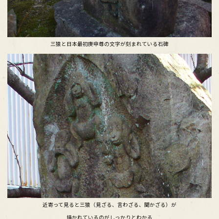
三猿と日本最初庚申尊の文字が刻まれている石碑
近寄って見ると三猿（見ざる、言わざる、聞かざる）が
描かれているのがしっかりとわかる