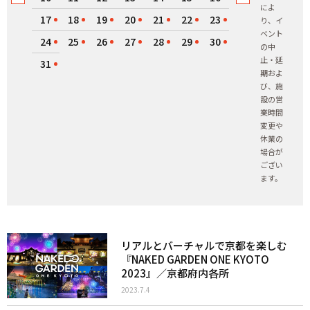
によ
17
18
19
20
21
22
23
り、イ
ベント
24
25
26
27
28
29
30
の中
止・延
31
期およ
び、施
設の営
業時間
変更や
休業の
場合が
ござい
ます。
リアルとバーチャルで京都を楽しむ
『NAKED GARDEN ONE KYOTO
2023』／京都府内各所
2023.7.4