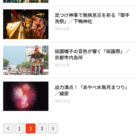
足つけ神事で無病息災を祈る『御手
洗祭』／下鴨神社
2023.6.20
祇園囃子の音色が響く『祇園祭』／
京都市内各所
2023.6.20
迫力満点！『あやべ水無月まつり』
／綾部
2023.6.16
1
2
3