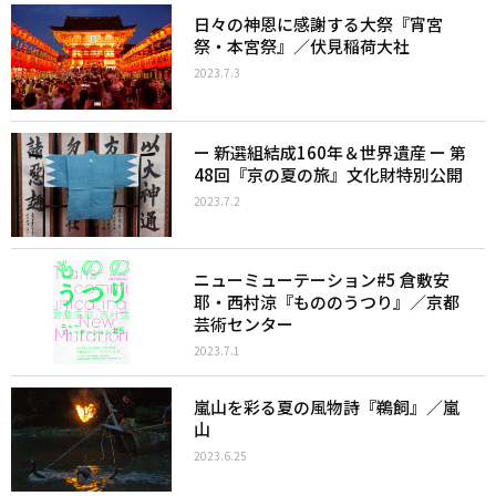
日々の神恩に感謝する大祭『宵宮
祭・本宮祭』／伏見稲荷大社
2023.7.3
ー 新選組結成160年＆世界遺産 ー 第
48回『京の夏の旅』文化財特別公開
2023.7.2
ニューミューテーション#5 倉敷安
耶・西村涼『もののうつり』／京都
芸術センター
2023.7.1
嵐山を彩る夏の風物詩『鵜飼』／嵐
山
2023.6.25