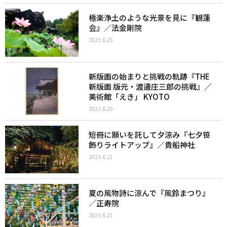
極楽浄土のような光景を見に『観蓮
会』／法金剛院
2023.6.25
新版画の始まりと挑戦の軌跡『THE
新版画 版元・渡邊庄三郎の挑戦』／
美術館「えき」 KYOTO
2023.6.25
短冊に願いを託して夕涼み『七夕笹
飾りライトアップ』／貴船神社
2023.6.21
夏の風物詩に涼んで『風鈴まつり』
／正寿院
2023.6.21