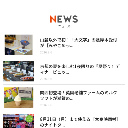
ニュース
山麓以外で初！「大文字」の護摩木受付
が［みやこめっ...
2026.8.6
京都の夏を楽しむ1夜限りの『夏祭り』デ
ィナービュッ...
2026.8.6
関西初登場！英国老舗ファームのミルク
ソフトが滋賀の...
2026.8.6
8月31日（月）まで使える［太秦映画村］
のナイトタ...