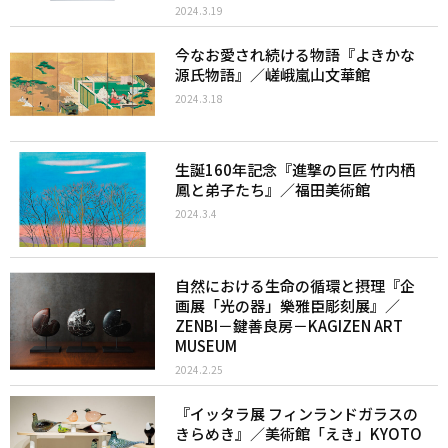
2024.3.19
今なお愛され続ける物語『よきかな
源氏物語』／嵯峨嵐山文華館
2024.3.18
生誕160年記念『進撃の巨匠 竹内栖
鳳と弟子たち』／福田美術館
2024.3.4
自然における生命の循環と摂理『企
画展「光の器」樂雅臣彫刻展』／
ZENBI－鍵善良房－KAGIZEN ART
MUSEUM
2024.2.25
『イッタラ展 フィンランドガラスの
きらめき』／美術館「えき」KYOTO