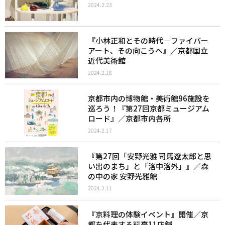
2024.2.23
『小林正和とその時代―ファイバー
アート、その向こうへ』／京都国立
近代美術館
2024.2.18
京都市内の博物館・美術館96施設を
巡ろう！『第27回京都ミュージアム
ロード』／京都市内各所
2024.2.17
『第27回「安野光雅 司馬遼太郎と思
い出のまち」と「洛中洛外」』／森
の中の家 安野光雅館
2024.2.11
『京料理の体験イベント』開催／京
都を代表する料亭11店舗