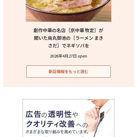
創作中華の名店［京中華 牧定］が
開いた烏丸御池の［ラーメン まき
さだ］でネギソバを
2026年4月27日 open
新店情報をもっと読む