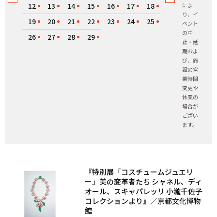
12
13
14
15
16
17
18
によ
り、イ
19
20
21
22
23
24
25
ベント
の中
26
27
28
29
止・延
期およ
び、施
設の営
業時間
変更や
休業の
場合が
ござい
ます。
『特別展「コスチュームジュエリ
ー」美の変革者たち シャネル、ディ
オール、スキャパレッリ 小瀧千佐子
コレクションより』／京都文化博物
館