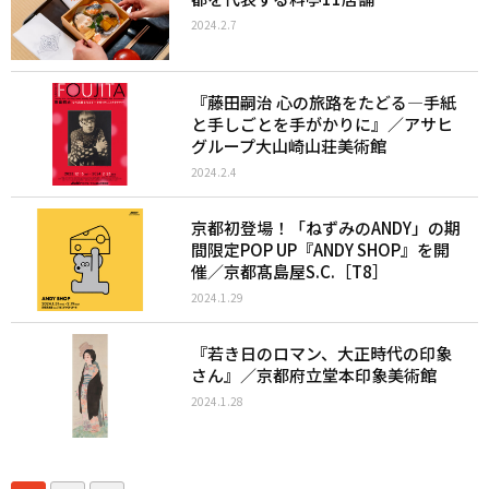
2024.2.7
『藤田嗣治 心の旅路をたどる―手紙
と手しごとを手がかりに』／アサヒ
グループ大山崎山荘美術館
2024.2.4
京都初登場！「ねずみのANDY」の期
間限定POP UP『ANDY SHOP』を開
催／京都髙島屋S.C.［T8］
2024.1.29
『若き日のロマン、大正時代の印象
さん』／京都府立堂本印象美術館
2024.1.28