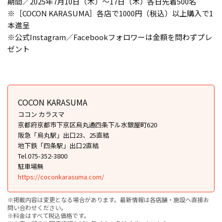
期間／2025年7月10日（木）〜17日（木）各日先着500名
※［COCON KARASUMA］各店で1000円（税込）以上購入で1
本進呈
※公式Instagram／Facebookフォロワーは金額を問わずプレ
ゼント
COCON KARASUMA
ココン カラスマ
京都府京都市下京区烏丸通四条下ル水銀屋町620
阪急「烏丸駅」出口23、25直結
地下鉄「四条駅」出口2直結
Tel.075-352-3800
駐車場無
https://coconkarasuma.com/
※掲載内容は変更となる場合があります。最新情報は各店舗・施設へ直接お
問い合わせください。
※料金はすべて税込価格です。