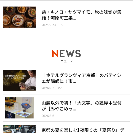
栗・キノコ・サツマイモ、秋の味覚が集
結！河原町三条...
2025.9.23
PR
ニュース
［ホテルグランヴィア京都］のパティシ
エが講師に！市...
2026.8.7
PR
山麓以外で初！「大文字」の護摩木受付
が［みやこめっ...
2026.8.6
京都の夏を楽しむ1夜限りの『夏祭り』デ