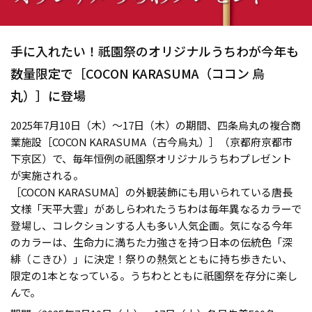
手に入れたい！祇園祭のオリジナルうちわが今年も
数量限定で［COCON KARASUMA（ココン 烏
丸）］に登場
2025年7月10日（木）〜17日（木）の期間、四条烏丸の複合商
業施設［COCON KARASUMA（古今烏丸）］（京都府京都市
下京区）で、毎年恒例の祇園祭オリジナルうちわプレゼント
が実施される。
［COCON KARASUMA］の外観装飾にも用いられている唐長
文様「天平大雲」があしらわれたうちわは毎年異なるカラーで
登場し、コレクションする人も多い人気企画。気になる今年
のカラーは、生命力に満ちた力強さを持つ日本の伝統色「深
緋（こきひ）」に決定！祭りの熱気とともに持ち歩きたい、
限定の1本となっている。うちわとともに祇園祭を存分に楽し
んで。