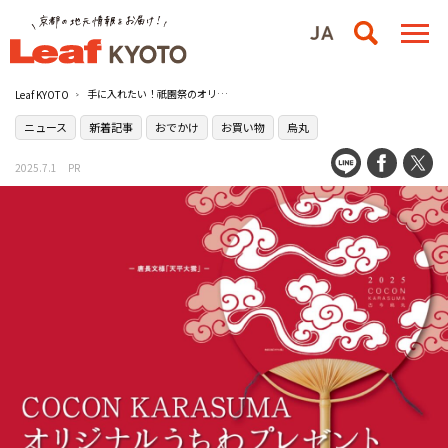
手に入れたい！祇園祭のオリジナルうちわが今年も数量限定で［COCON KARASUMA（ココン 烏丸）］に登場
Leaf KYOTO
ニュース
新着記事
おでかけ
お買い物
烏丸
2025.7.1
PR