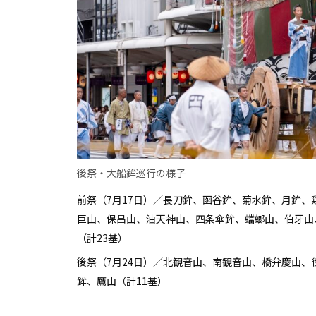
後祭・大船鉾巡行の様子
前祭（7月17日）／長刀鉾、函谷鉾、菊水鉾、月鉾
巨山、保昌山、油天神山、四条傘鉾、蟷螂山、伯牙山
（計23基）
後祭（7月24日）／北観音山、南観音山、橋弁慶山
鉾、鷹山（計11基）