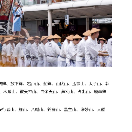
、鶏鉾、放下鉾、岩戸山、船鉾、山伏山、孟宗山、太子山、郭
、木賊山、霰天神山、白楽天山、芦刈山、占出山、綾傘鉾
、役行者山、鯉山、八幡山、鈴鹿山、黒主山、浄妙山、大船