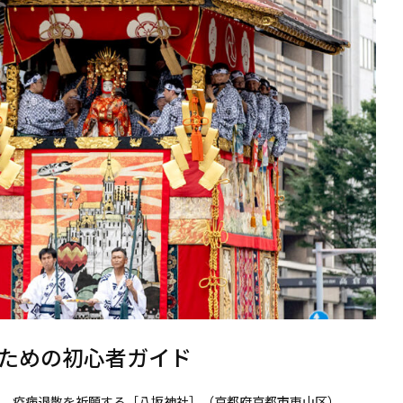
ための初心者ガイド
祭。疫病退散を祈願する［八坂神社］（京都府京都市東山区）