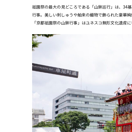
祇園祭の最大の見どころである「山鉾巡行」は、34
行事。美しい刺しゅうや舶来の織物で飾られた豪華絢
「京都祇園祭の山鉾行事」はユネスコ無形文化遺産に