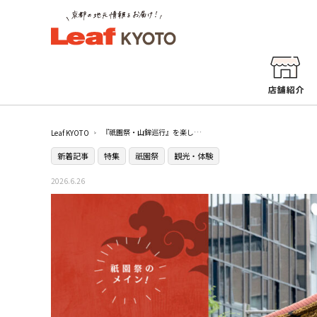
『祇園祭・山鉾巡行』を楽しむための初心者ガイド
Leaf KYOTO
新着記事
特集
祇園祭
観光・体験
2026.6.26