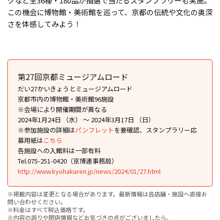
クなど全36種・180品が抽選で当たるスタンプラリーも実施。
この機会に博物館・美術館を巡って、京都の伝統や文化の奥深
さを体感してみよう！
第27回京都ミュージアムロード
だい27かいきょうとミュージアムロード
京都市内の博物館・美術館96施設
※会場により開催期間が異なる
2024年1月24日 （水） ～ 2024年3月17日 （日）
※参加施設の詳細は
パンフレット
を要確認、スタンプラリー応
募用紙は
こちら
各施設への入館料は一部有料
Tel.075-251-0420（京博連事務局）
http://www.kyohakuren.jp/news/2024/01/27.html
※掲載内容は変更となる場合があります。最新情報は各店舗・施設へ直接お
問い合わせください。
※料金はすべて税込価格です。
※内容の誤りや閉店情報などお気づきの点がございましたら、