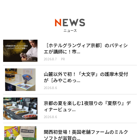
ニュース
［ホテルグランヴィア京都］のパティシ
エが講師に！市...
2026.8.7
PR
山麓以外で初！「大文字」の護摩木受付
が［みやこめっ...
2026.8.6
京都の夏を楽しむ1夜限りの『夏祭り』デ
ィナービュッ...
2026.8.6
関西初登場！英国老舗ファームのミルク
ソフトが滋賀の...