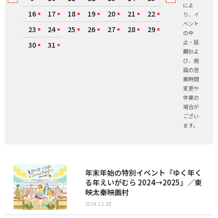
によ
16
17
18
19
20
21
22
り、イ
ベント
23
24
25
26
27
28
29
の中
止・延
30
31
期およ
び、施
設の営
業時間
変更や
休業の
場合が
ござい
ます。
年末年始の特別イベント『ゆく年く
る年えいがむら 2024→2025』／東
映太秦映画村
2024.12.28