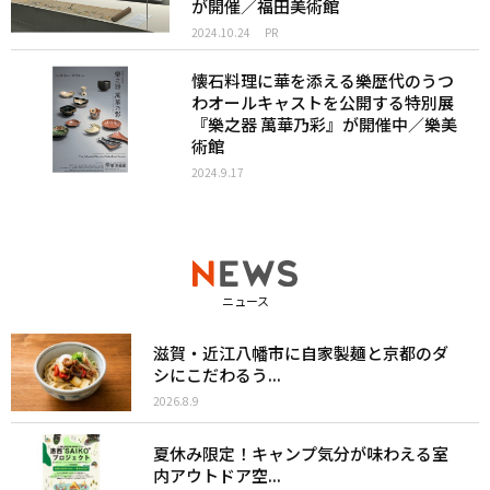
が開催／福田美術館
2024.10.24
PR
懐石料理に華を添える樂歴代のうつ
わオールキャストを公開する特別展
『樂之器 萬華乃彩』が開催中／樂美
術館
2024.9.17
ニュース
滋賀・近江八幡市に自家製麺と京都のダ
シにこだわるう...
2026.8.9
夏休み限定！キャンプ気分が味わえる室
内アウトドア空...