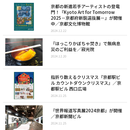
京都の新進若手アーティストの登竜
門！『Kyoto Art for Tomorrow
2025－京都府新鋭選抜展－』が開催
中／京都文化博物館
2024.12.22
『ほっこりかぼちゃ焚き』で無病息
災のご利益を／寂光院
2024.12.20
指折り数えるクリスマス『京都駅ビ
ル カウントダウンクリスマス』／京
都駅ビル 西口広場
2024.11.25
『世界報道写真展2024京都』が開催
／京都新聞ビル
2024.11.25