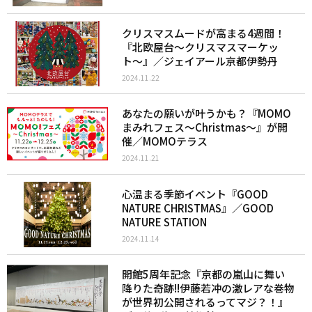
クリスマスムードが高まる4週間！
『北欧屋台〜クリスマスマーケッ
ト〜』／ジェイアール京都伊勢丹
2024.11.22
あなたの願いが叶うかも？『MOMO
まみれフェス～Christmas〜』が開
催／MOMOテラス
2024.11.21
心温まる季節イベント『GOOD
NATURE CHRISTMAS』／GOOD
NATURE STATION
2024.11.14
開館5周年記念『京都の嵐山に舞い
降りた奇跡!!伊藤若冲の激レアな巻物
が世界初公開されるってマジ？！』