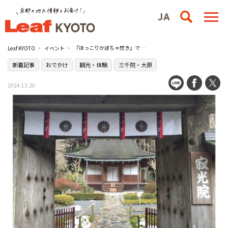
『ほっこりかぼちゃ焚き』で無病息災のご利益を／寂光院
Leaf KYOTO
イベント
新着記事
おでかけ
観光・体験
三千院・大原
2024.12.20