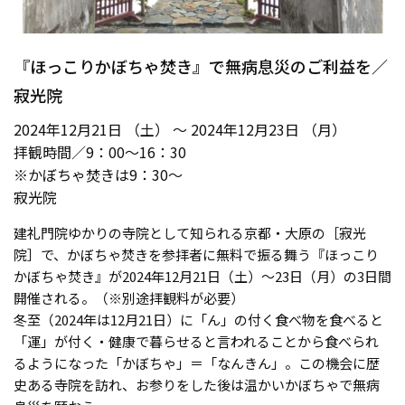
『ほっこりかぼちゃ焚き』で無病息災のご利益を／
寂光院
2024年12月21日 （土） ～ 2024年12月23日 （月）
拝観時間／9：00〜16：30
※かぼちゃ焚きは9：30〜
寂光院
建礼門院ゆかりの寺院として知られる京都・大原の［寂光
院］で、かぼちゃ焚きを参拝者に無料で振る舞う『ほっこり
かぼちゃ焚き』が2024年12月21日（土）〜23日（月）の3日間
開催される。（※別途拝観料が必要）
冬至（2024年は12月21日）に「ん」の付く食べ物を食べると
「運」が付く・健康で暮らせると言われることから食べられ
るようになった「かぼちゃ」＝「なんきん」。この機会に歴
史ある寺院を訪れ、お参りをした後は温かいかぼちゃで無病