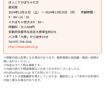
ほっこりかぼちゃだき
寂光院
2024年12月21日 （土） ～ 2024年12月23日 （月） 拝観時間／
9：00〜16：30
※かぼちゃ焚きは9：30〜
拝観料／大人600円
京都府京都市左京区大原草生町676
バス停「大原」から徒歩15分
Tel.075-744-3341
http://www.jakkoin.jp
※掲載内容は変更となる場合があります。最新情報は各店舗・施設へ直接お
問い合わせください。
※料金はすべて税込価格です。
※内容の誤りや閉店情報などお気づきの点がございましたら、
info@leafkyoto.co.jp までお知らせください。
※本サイトは自動翻訳を導入しているため、翻訳文によって本来の日本語の
内容と異なる場合があります。