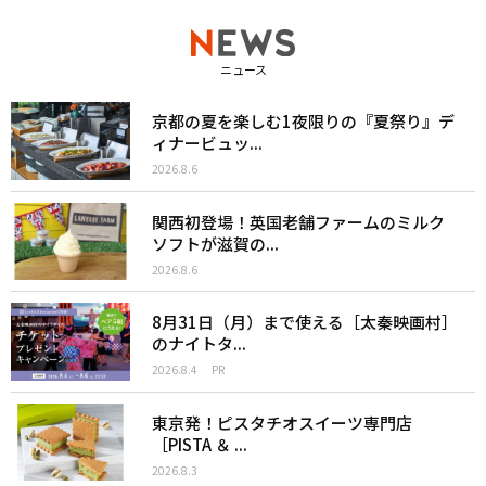
ニュース
京都の夏を楽しむ1夜限りの『夏祭り』デ
ィナービュッ...
2026.8.6
関西初登場！英国老舗ファームのミルク
ソフトが滋賀の...
2026.8.6
8月31日（月）まで使える［太秦映画村］
のナイトタ...
2026.8.4
PR
東京発！ピスタチオスイーツ専門店
［PISTA ＆ ...
2026.8.3