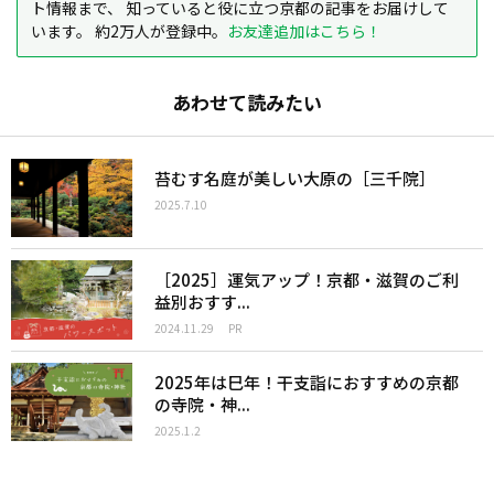
ト情報まで、 知っていると役に立つ京都の記事をお届けして
います。 約2万人が登録中。
お友達追加はこちら！
あわせて読みたい
苔むす名庭が美しい大原の［三千院］
2025.7.10
［2025］運気アップ！京都・滋賀のご利
益別おすす...
2024.11.29
PR
2025年は巳年！干支詣におすすめの京都
の寺院・神...
2025.1.2