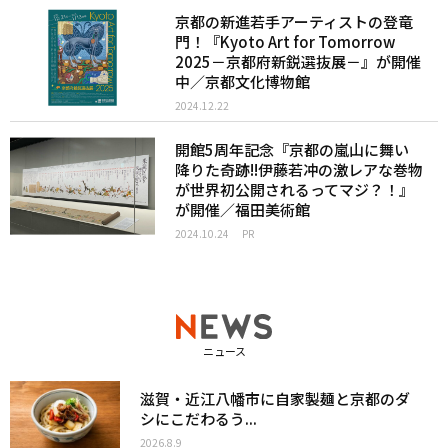
京都の新進若手アーティストの登竜
門！『Kyoto Art for Tomorrow
2025－京都府新鋭選抜展－』が開催
中／京都文化博物館
2024.12.22
開館5周年記念『京都の嵐山に舞い
降りた奇跡!!伊藤若冲の激レアな巻物
が世界初公開されるってマジ？！』
が開催／福田美術館
2024.10.24
PR
ニュース
滋賀・近江八幡市に自家製麺と京都のダ
シにこだわるう...
2026.8.9