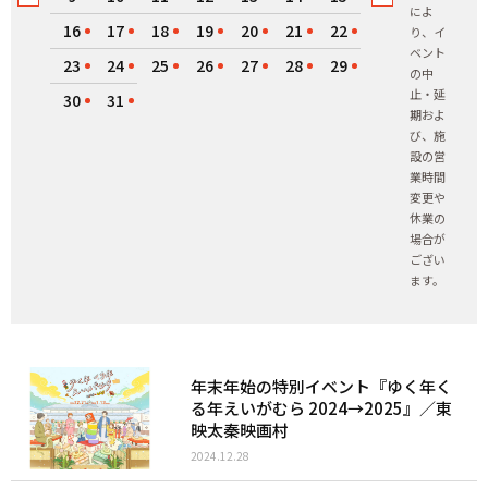
によ
16
17
18
19
20
21
22
り、イ
ベント
23
24
25
26
27
28
29
の中
止・延
30
31
期およ
び、施
設の営
業時間
変更や
休業の
場合が
ござい
ます。
年末年始の特別イベント『ゆく年く
る年えいがむら 2024→2025』／東
映太秦映画村
2024.12.28