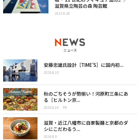
滋賀県立陶芸の森 陶芸館
2023.8.28
ニュース
安藤忠雄氏設計［TIME’S］に国内初...
2026.8.10
秋のごちそうが勢揃い！河原町三条にあ
る［ヒルトン京...
2026.8.10
PR
滋賀・近江八幡市に自家製麺と京都のダ
シにこだわるう...
2026.8.9