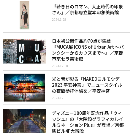
『若き日のロマン、大正時代の印象
さん』／京都府立堂本印象美術館
2024.1.28
日本初公開作品約70点が集結
『MUCA展 ICONS of Urban Art ～バ
ンクシーからカウズまで〜』／京都
市京セラ美術館
2023.12.18
光と音が彩る『NAKEDヨルモウデ
2023 平安神宮 』でニュースタイル
の夜間参拝体験を／平安神宮
2023.12.11
ディズニー100周年記念作品『ウィ
ッシュ』の「大階段グラフィカルイ
ルミネーション Plus」が登場／京都
駅ビル4F大階段