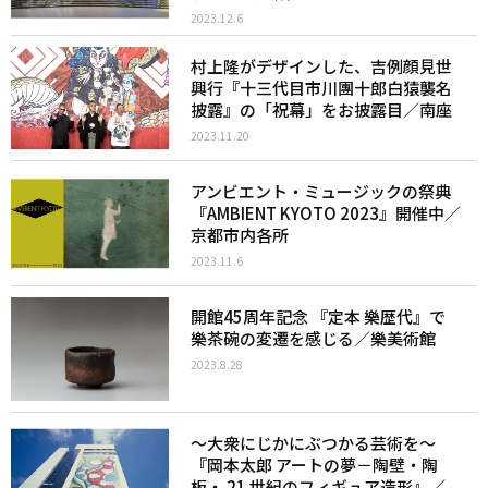
2023.12.6
村上隆がデザインした、吉例顔見世
興行『十三代目市川團十郎白猿襲名
披露』の「祝幕」をお披露目／南座
2023.11.20
アンビエント・ミュージックの祭典
『AMBIENT KYOTO 2023』開催中／
京都市内各所
2023.11.6
開館45周年記念 『定本 樂歴代』で
樂茶碗の変遷を感じる／樂美術館
2023.8.28
〜大衆にじかにぶつかる芸術を〜
『岡本太郎 アートの夢－陶壁・陶
板・ 21 世紀のフィギュア造形』／