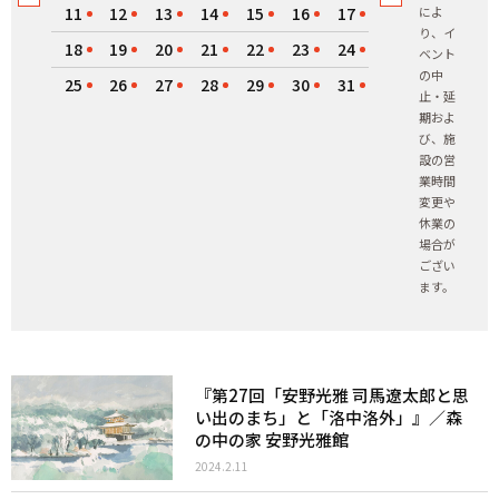
11
12
13
14
15
16
17
によ
り、イ
18
19
20
21
22
23
24
ベント
の中
25
26
27
28
29
30
31
止・延
期およ
び、施
設の営
業時間
変更や
休業の
場合が
ござい
ます。
『第27回「安野光雅 司馬遼太郎と思
い出のまち」と「洛中洛外」』／森
の中の家 安野光雅館
2024.2.11