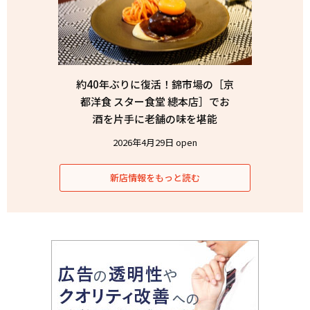
約40年ぶりに復活！錦市場の［京
都洋食 スター食堂 總本店］でお
酒を片手に老舗の味を堪能
2026年4月29日 open
新店情報をもっと読む