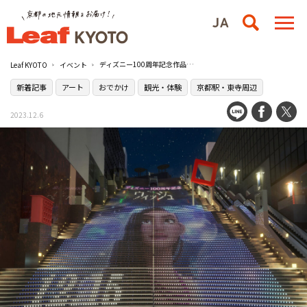
ディズニー100周年記念作品『ウィッシュ』の「大階段グラフィカルイルミネーション Plus」が登場／京都駅ビル4F大階段
Leaf KYOTO
イベント
新着記事
アート
おでかけ
観光・体験
京都駅・東寺周辺
2023.12.6