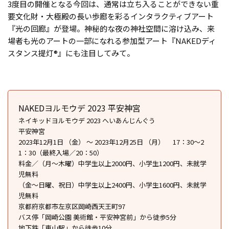
3度目の開催となる今回は、通常は立ち入ることができない重
要文化財・大極殿の長い歩廊を彩るインタラクティブアート
『光の回廊』が登場。神秘的な夜の神社空間に溶け込み、来
場者も光のアートの一部になれる参加型アート『NAKEDディ
スタンス提灯®︎』にも注目してみて。
NAKEDヨルモウデ 2023 平安神宮
ネイキッドヨルモウデ 2023 へいあんじんぐう
平安神宮
2023年12月1日 （金） ～ 2023年12月25日 （月） 17：30〜2
1：30（最終入場／20：50）
料金／（月～木曜）中学生以上2000円、小学生1200円、未就学
児無料
（金〜日曜、祝日）中学生以上2400円、小学生1600円、未就学
児無料
京都府京都市左京区岡崎西天王町97
バス停「岡崎公園 美術館・平安神宮前」から徒歩5分
地下鉄「東山駅」から徒歩10分