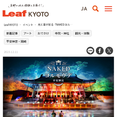
光と音が彩る『NAKEDヨルモウデ 2023 平安神宮 』でニュースタイルの夜間参拝体験を／平安神宮
Leaf KYOTO
イベント
新着記事
アート
おでかけ
寺院・神社
観光・体験
平安神宮・岡崎
2023.12.11