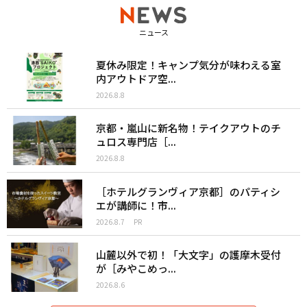
ニュース
夏休み限定！キャンプ気分が味わえる室
内アウトドア空...
2026.8.8
京都・嵐山に新名物！テイクアウトのチ
ュロス専門店［...
2026.8.8
［ホテルグランヴィア京都］のパティシ
エが講師に！市...
2026.8.7
PR
山麓以外で初！「大文字」の護摩木受付
が［みやこめっ...
2026.8.6