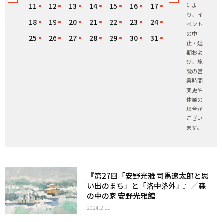
11
12
13
14
15
16
17
によ
り、イ
18
19
20
21
22
23
24
ベント
の中
25
26
27
28
29
30
31
止・延
期およ
び、施
設の営
業時間
変更や
休業の
場合が
ござい
ます。
『第27回「安野光雅 司馬遼太郎と思
い出のまち」と「洛中洛外」』／森
の中の家 安野光雅館
2024.2.11