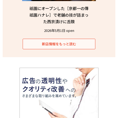
祇園にオープンした［京都一の傳
祇園ハナレ］で老舗の技が詰まっ
た西京漬けに舌鼓
2026年5月1日 open
新店情報をもっと読む