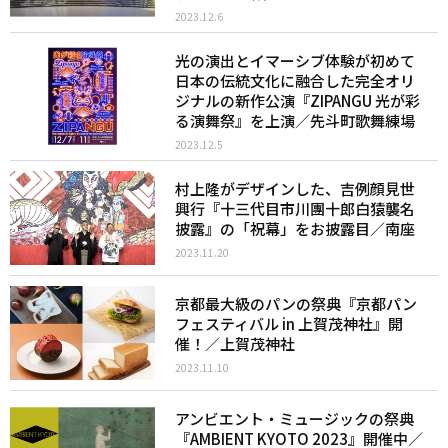
2023.12.6
光の演出とイマーシブ体験が初めて
日本の伝統文化に融合した完全オリ
ジナルの新作公演『ZIPANGU 光が彩
る演舞祭』を上演／先斗町歌舞練場
2023.12.5
村上隆がデザインした、吉例顔見世
興行『十三代目市川團十郎白猿襲名
披露』の「祝幕」をお披露目／南座
2023.11.20
京都最大級のパンの祭典『京都パン
フェスティバル in 上賀茂神社』開
催！／上賀茂神社
2023.11.10
アンビエント・ミュージックの祭典
『AMBIENT KYOTO 2023』開催中／