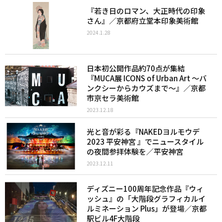
『若き日のロマン、大正時代の印象
さん』／京都府立堂本印象美術館
2024.1.28
日本初公開作品約70点が集結
『MUCA展 ICONS of Urban Art ～バ
ンクシーからカウズまで〜』／京都
市京セラ美術館
2023.12.18
光と音が彩る『NAKEDヨルモウデ
2023 平安神宮 』でニュースタイル
の夜間参拝体験を／平安神宮
2023.12.11
ディズニー100周年記念作品『ウィ
ッシュ』の「大階段グラフィカルイ
ルミネーション Plus」が登場／京都
駅ビル4F大階段