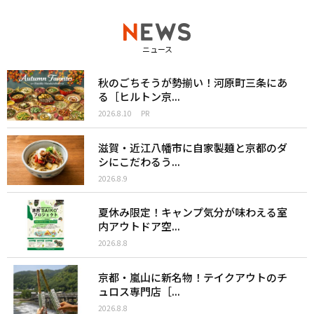
ニュース
秋のごちそうが勢揃い！河原町三条にあ
る［ヒルトン京...
2026.8.10
PR
滋賀・近江八幡市に自家製麺と京都のダ
シにこだわるう...
2026.8.9
夏休み限定！キャンプ気分が味わえる室
内アウトドア空...
2026.8.8
京都・嵐山に新名物！テイクアウトのチ
ュロス専門店［...
2026.8.8