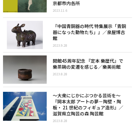
京都市内各所
2023.11.6
『中国青銅器の時代 特集展示「青銅
器になった動物たち」』／泉屋博古
館
2023.9.28
開館45周年記念 『定本 樂歴代』で
樂茶碗の変遷を感じる／樂美術館
2023.8.28
〜大衆にじかにぶつかる芸術を〜
『岡本太郎 アートの夢－陶壁・陶
板・ 21 世紀のフィギュア造形』／
滋賀県立陶芸の森 陶芸館
2023.8.28