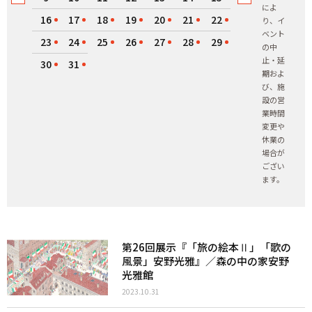
によ
16
17
18
19
20
21
22
り、イ
ベント
23
24
25
26
27
28
29
の中
止・延
30
31
期およ
び、施
設の営
業時間
変更や
休業の
場合が
ござい
ます。
第26回展示『「旅の絵本Ⅱ」「歌の
風景」安野光雅』／森の中の家安野
光雅館
2023.10.31