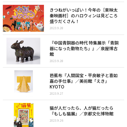
きつねがいっぱい！今年の［東映太
秦映画村］のハロウィンは見どころ
盛りだくさん！
2023.9.28
『中国青銅器の時代 特集展示「青銅
器になった動物たち」』／泉屋博古
館
2023.9.28
芭蕉布『人間国宝・平良敏子と喜如
嘉の手仕事』／美術館「えき」
KYOTO
2023.9.27
猫が人だったら、人が猫だったら
『もしも猫展』／京都文化博物館
2023.9.26