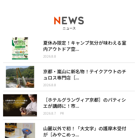
ニュース
夏休み限定！キャンプ気分が味わえる室
内アウトドア空...
2026.8.8
京都・嵐山に新名物！テイクアウトのチ
ュロス専門店［...
2026.8.8
［ホテルグランヴィア京都］のパティシ
エが講師に！市...
2026.8.7
PR
山麓以外で初！「大文字」の護摩木受付
が［みやこめっ...