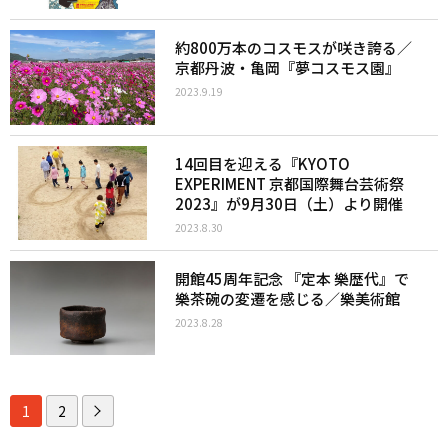
約800万本のコスモスが咲き誇る／
京都丹波・亀岡『夢コスモス園』
2023.9.19
14回目を迎える『KYOTO
EXPERIMENT 京都国際舞台芸術祭
2023』が9月30日（土）より開催
2023.8.30
開館45周年記念 『定本 樂歴代』で
樂茶碗の変遷を感じる／樂美術館
2023.8.28
1
2