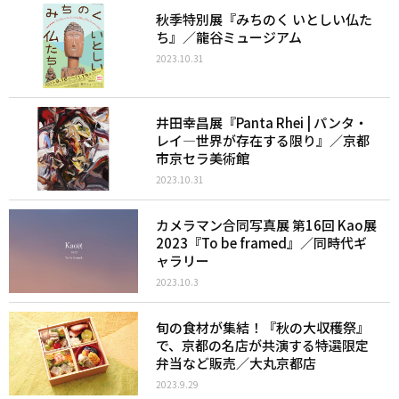
秋季特別展『みちのく いとしい仏た
ち』／龍谷ミュージアム
2023.10.31
井田幸昌展『Panta Rhei | パンタ・
レイ—世界が存在する限り』／京都
市京セラ美術館
2023.10.31
カメラマン合同写真展 第16回 Kao展
2023『To be framed』／同時代ギ
ャラリー
2023.10.3
旬の食材が集結！『秋の大収穫祭』
で、京都の名店が共演する特選限定
弁当など販売／大丸京都店
2023.9.29