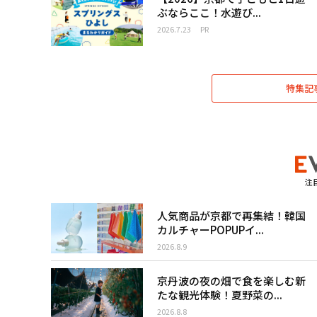
ぶならここ！水遊び...
2026.7.23
PR
特集記
注
人気商品が京都で再集結！韓国
カルチャーPOPUPイ...
2026.8.9
京丹波の夜の畑で食を楽しむ新
たな観光体験！夏野菜の...
2026.8.8