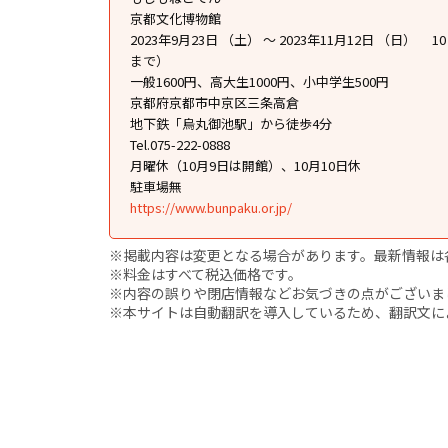
京都文化博物館
2023年9月23日 （土） ～ 2023年11月12日 （日）
まで）
一般1600円、高大生1000円、小中学生500円
京都府京都市中京区三条高倉
地下鉄「烏丸御池駅」から徒歩4分
Tel.075-222-0888
月曜休（10月9日は開館）、10月10日休
駐車場無
https://www.bunpaku.or.jp/
※掲載内容は変更となる場合があります。最新情報は
※料金はすべて税込価格です。
※内容の誤りや閉店情報などお気づきの点がございましたら、i
※本サイトは自動翻訳を導入しているため、翻訳文に