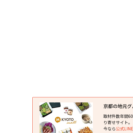
京都の地元グルメ
取材件数年間6
り寄せサイト。
今なら
公式LI