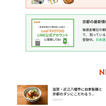
京都の最新情報が
毎週金曜日の朝
で、 知ってい
登録中。
お友達
滋賀・近江八幡市に自家製麺と
京都のダシにこだわるう...
2026.8.9