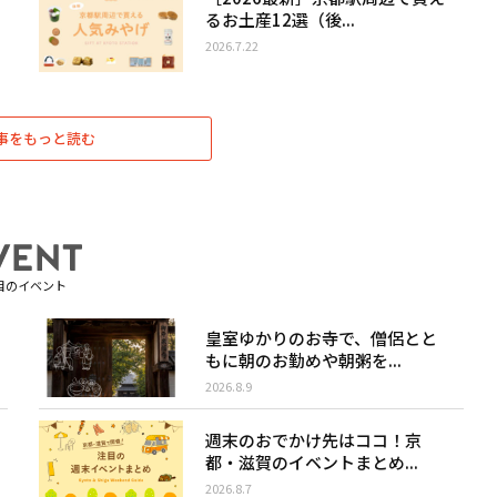
るお土産12選（後...
2026.7.22
事をもっと読む
目のイベント
皇室ゆかりのお寺で、僧侶とと
もに朝のお勤めや朝粥を...
2026.8.9
週末のおでかけ先はココ！京
都・滋賀のイベントまとめ...
2026.8.7