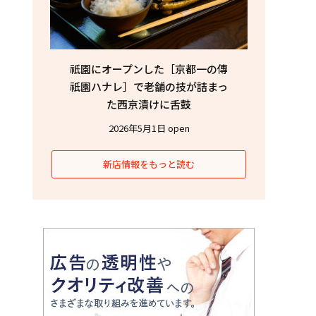
祇園にオープンした［京都一の傳
祇園ハナレ］で老舗の技が詰まっ
た西京漬けに舌鼓
2026年5月1日 open
新店情報をもっと読む