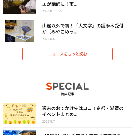
エが講師に！市...
2026.8.7
PR
山麓以外で初！「大文字」の護摩木受付
が［みやこめっ...
2026.8.6
ニュースをもっと読む
特集記事
週末のおでかけ先はココ！京都・滋賀の
イベントまとめ...
2026.8.7