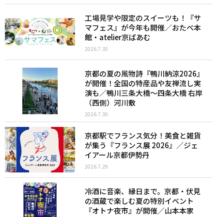
工場見学や限定のスイーツも！『サ
マフェス』が今年も開催／おたべ本
館・atelier京ばあむ
2026.7.30
京都の夏の風物詩『鴨川納涼2026』
が開催！全国の特産品や友禅流し実
演も／鴨川三条大橋〜四条大橋 右岸
（西側）河川敷
2026.7.30
京都駅でフランス気分！美食と雑貨
が集う『フランス展 2026』／ジェ
イアール京都伊勢丹
2026.7.29
冷酒に音楽、縁日まで。京都・伏見
の酒蔵で楽しむ夏の特別イベント
『オトナ夜市』が開催／山本本家