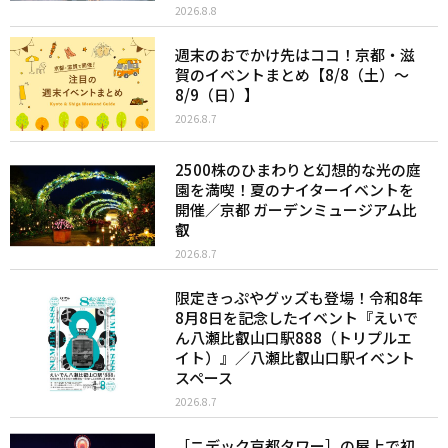
2026.8.8
週末のおでかけ先はココ！京都・滋
賀のイベントまとめ【8/8（土）〜
8/9（日）】
2026.8.7
2500株のひまわりと幻想的な光の庭
園を満喫！夏のナイターイベントを
開催／京都 ガーデンミュージアム比
叡
2026.8.7
限定きっぷやグッズも登場！令和8年
8月8日を記念したイベント『えいで
ん八瀬比叡山口駅888（トリプルエ
イト）』／八瀬比叡山口駅イベント
スペース
2026.8.7
［ニデック京都タワー］の屋上で初