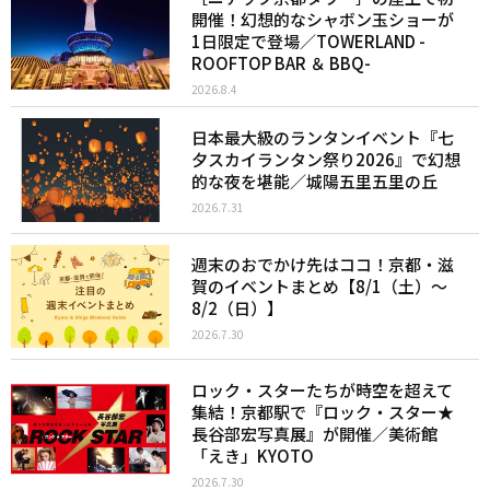
開催！幻想的なシャボン玉ショーが
1日限定で登場／TOWERLAND -
ROOFTOP BAR ＆ BBQ-
2026.8.4
日本最大級のランタンイベント『七
夕スカイランタン祭り2026』で幻想
的な夜を堪能／城陽五里五里の丘
2026.7.31
週末のおでかけ先はココ！京都・滋
賀のイベントまとめ【8/1（土）〜
8/2（日）】
2026.7.30
ロック・スターたちが時空を超えて
集結！京都駅で『ロック・スター★
長谷部宏写真展』が開催／美術館
「えき」KYOTO
2026.7.30