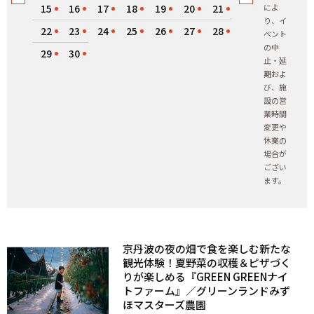
15
16
17
18
19
20
21
によ
り、イ
22
23
24
25
26
27
28
ベント
の中
29
30
止・延
期およ
び、施
設の営
業時間
変更や
休業の
場合が
ござい
ます。
京丹波の夜の畑で食を楽しむ新たな
観光体験！夏野菜の収穫＆ピザづく
りが楽しめる『GREEN GREENナイ
トファーム』／グリーンランドみず
ほマスターズ農園