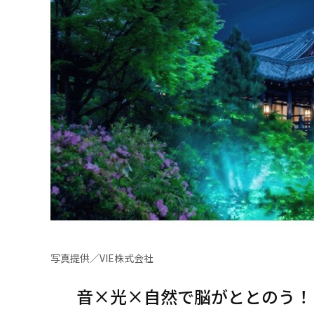
写真提供／VIE株式会社
音×光×自然で脳がととのう！