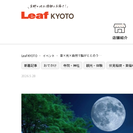
音×光×自然で脳がととのう！？青紅葉が美しい禅寺でサウンドアートナイトイベント『ZEN NIGHT 東福寺』が開催／東福寺
Leaf KYOTO
イベント
新着記事
おでかけ
寺院・神社
観光・体験
伏見稲荷・東福
2026.5.28