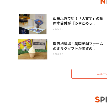
山麓以外で初！「大文字」の護
摩木受付が［みやこめっ...
2026.8.6
関西初登場！英国老舗ファーム
のミルクソフトが滋賀の...
2026.8.6
ニュー