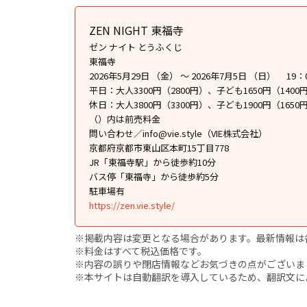
ZEN NIGHT 東福寺
ゼン ナイト とうふくじ
東福寺
2026年5月29日 （金） ～ 2026年7月5日 （日） 19
平日：大人3300円（2800円）、子ども1650円（1400
休日：大人3800円（3300円）、子ども1900円（1650
（）内は前売料金
問い合わせ／info@vie.style（VIE株式会社）
京都府京都市東山区本町15丁目778
JR「東福寺駅」から徒歩約10分
バス停「東福寺」から徒歩約5分
駐車場有
https://zen.vie.style/
※掲載内容は変更となる場合があります。最新情報は
※料金はすべて税込価格です。
※内容の誤りや閉店情報などお気づきの点がございましたら、i
※本サイトは自動翻訳を導入しているため、翻訳文に