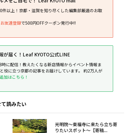
をご自宅で！ Leaf KYOTO mall
00件以上！京都・滋賀を知り尽くした編集部厳選のお取
NEお友達登録
で500円OFFクーポン発行中!!
届く！Leaf KYOTO公式LINE
8時に配信！教えたくなる新店情報からイベント情報ま
ると役に立つ京都の記事をお届けしています。 約2万人が
追加はこちら！
せて読みたい
光明院～東福寺に来たら立ち寄
りたいスポット～【寄稿...