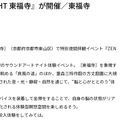
GHT 東福寺』が開催／東福寺
）
東福寺］（京都府京都市東山区）で特別夜間拝観イベント『ZEN
没入型のサウンドアートナイト体験イベント。［東福寺］を象徴す
ら眺める「爽風の道」のほか、重森三玲作庭の方丈庭園に大規
された音・光・静寂・自然を通じて、“脳と心がととのう”体
バイスを装着して坐禅をすることで、自身の脳の状態がリア
化される体験型瞑想空間を楽しめるそう。
没入体験をしてみては。