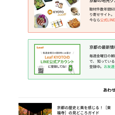
京都の地元グルメ
取材件数年間6
り寄せサイト。
今なら
公式LI
京都の最新情報が
毎週金曜日の朝
で、 知ってい
登録中。
お友達
あわ
京都の歴史と美を感じる！［東
福寺］の見どころガイド