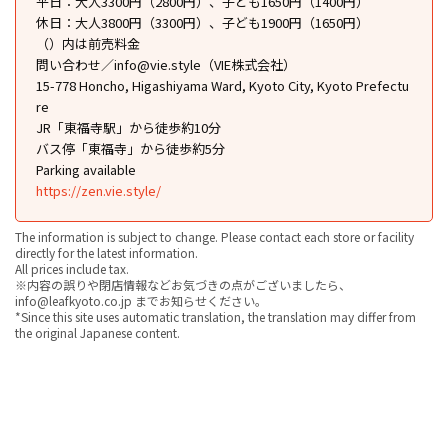
平日：大人3300円（2800円）、子ども1650円（1400円）
休日：大人3800円（3300円）、子ども1900円（1650円）
（）内は前売料金
問い合わせ／info@vie.style（VIE株式会社）
15-778 Honcho, Higashiyama Ward, Kyoto City, Kyoto Prefectu
re
JR「東福寺駅」から徒歩約10分
バス停「東福寺」から徒歩約5分
Parking available
https://zen.vie.style/
The information is subject to change. Please contact each store or facility
directly for the latest information.
All prices include tax.
※内容の誤りや閉店情報などお気づきの点がございましたら、
info@leafkyoto.co.jp までお知らせください。
*Since this site uses automatic translation, the translation may differ from
the original Japanese content.