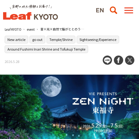
音×光×自然で脳がととのう！？青紅葉が美しい禅寺でサウンドアートナイトイベント『ZEN NIGHT 東福寺』が開催／東福寺
Leaf KYOTO
event
New article
go out
Temple/Shrine
Sightseeing/Experience
Around Fushimi Inari Shrine and Tofukuji Temple
2026.5.28