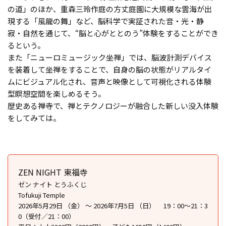
の道」のほか、重森三玲作庭の方丈庭園に大規模な雲海が出
現する「風龍の舞」など、脳科学で実証された音・光・静
寂・自然を通じて、“脳と心がととのう”体験をすることができ
るという。
また「ニューロミュージック坐禅」では、脳波計測デバイス
を装着して坐禅をすることで、自身の脳の状態がリアルタイ
ムにビジュアル化され、音声と映像として可視化される体験
型瞑想空間を楽しめるそう。
歴史ある禅寺で、禅とテクノロジーが融合した新しい没入体験
をしてみては。
ZEN NIGHT 東福寺
ゼン ナイト とうふくじ
Tofukuji Temple
2026年5月29日 （金） ～ 2026年7月5日 （日） 19：00～21：3
0（受付／21：00）