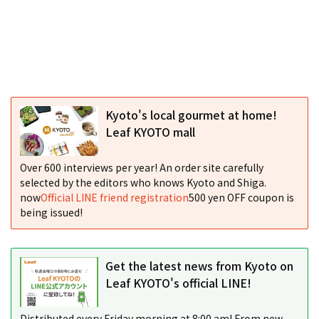
Kyoto's local gourmet at home!
Leaf KYOTO mall
Over 600 interviews per year! An order site carefully
selected by the editors who knows Kyoto and Shiga.
now
Official LINE friend registration
500 yen OFF coupon is
being issued!
Get the latest news from Kyoto on
Leaf KYOTO's official LINE!
Distributed every Friday morning at 8:00 am! From new