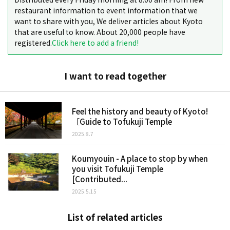
restaurant information to event information that we
want to share with you, We deliver articles about Kyoto
that are useful to know. About 20,000 people have
registered.
Click here to add a friend!
I want to read together
Feel the history and beauty of Kyoto!
［Guide to Tofukuji Temple
2025.8.7
Koumyouin - A place to stop by when
you visit Tofukuji Temple
[Contributed...
2025.5.15
List of related articles