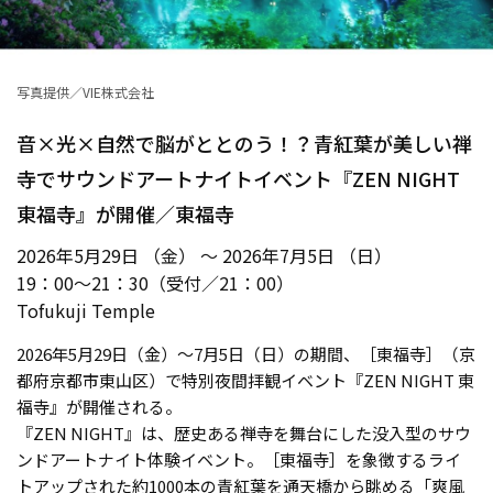
写真提供／VIE株式会社
音×光×自然で脳がととのう！？青紅葉が美しい禅
寺でサウンドアートナイトイベント『ZEN NIGHT
東福寺』が開催／東福寺
2026年5月29日 （金） ～ 2026年7月5日 （日）
19：00～21：30（受付／21：00）
Tofukuji Temple
2026年5月29日（金）〜7月5日（日）の期間、［東福寺］（京
都府京都市東山区）で特別夜間拝観イベント『ZEN NIGHT 東
福寺』が開催される。
『ZEN NIGHT』は、歴史ある禅寺を舞台にした没入型のサウ
ンドアートナイト体験イベント。［東福寺］を象徴するライ
トアップされた約1000本の青紅葉を通天橋から眺める「爽風