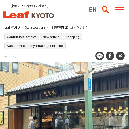
［京都鳩居堂（きゅうきょどう） ］で嗜むレターバイキングで、誰かを想うひとときを【寄稿記事】
Leaf KYOTO
Store Locations
Contributed articles
New article
Shopping
Kawaramachi, Kiyamachi, Pontocho
2026.7.9