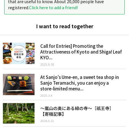
that are useful to know. About 20,000 people have
registered.
Click here to add a friend!
I want to read together
Call for Entries] Promoting the
Attractiveness of Kyoto and Shiga! Leaf
KYO...
2025.9.30
At Sanjo's Ume-en, a sweet tea shop in
Sanjo Teramachi, you can enjoy a
store-limited menu...
2025.3.4
〜嵐山の奥にある緑の寺〜［祇王寺］
【寄稿記事】
2026.5.21