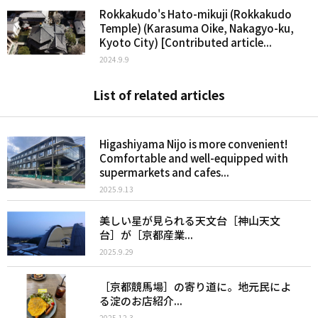
Rokkakudo's Hato-mikuji (Rokkakudo
Temple) (Karasuma Oike, Nakagyo-ku,
Kyoto City) [Contributed article...
2024.9.9
List of related articles
Higashiyama Nijo is more convenient!
Comfortable and well-equipped with
supermarkets and cafes...
2025.9.13
美しい星が見られる天文台［神山天文
台］が［京都産業...
2025.9.29
［京都競馬場］の寄り道に。地元民によ
る淀のお店紹介...
2025.12.3