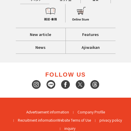
New article
Features
News
Ajiwaikan
FOLLOW US
Advertisement information
Company Profile
Recruitment information
Website Terms of Use
privacy policy
inquiry