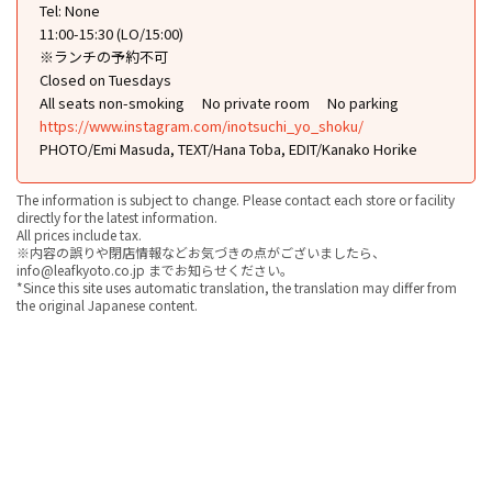
Tel: None
11:00-15:30 (LO/15:00)
※ランチの予約不可
Closed on Tuesdays
All seats non-smoking
No private room
No parking
https://www.instagram.com/inotsuchi_yo_shoku/
PHOTO/Emi Masuda, TEXT/Hana Toba, EDIT/Kanako Horike
The information is subject to change. Please contact each store or facility
directly for the latest information.
All prices include tax.
※内容の誤りや閉店情報などお気づきの点がございましたら、
info@leafkyoto.co.jp までお知らせください。
*Since this site uses automatic translation, the translation may differ from
the original Japanese content.