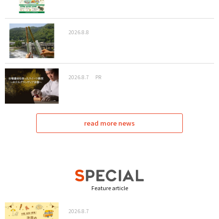
2026.8.8
2026.8.7
PR
read more news
Feature article
2026.8.7