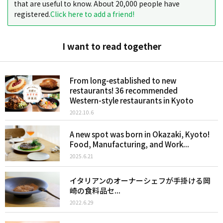
that are useful to know. About 20,000 people have
registered.
Click here to add a friend!
I want to read together
From long-established to new
restaurants! 36 recommended
Western-style restaurants in Kyoto
2022.10.6
A new spot was born in Okazaki, Kyoto!
Food, Manufacturing, and Work...
2025.6.21
イタリアンのオーナーシェフが手掛ける岡
崎の食料品セ...
2022.6.29