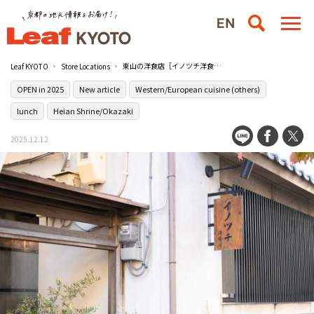
東山の洋食店［イノツチ洋食店（イノツチようしょくてん）］が移転オープン！お寺の一角で手間ひまかけた料理を堪能
Leaf KYOTO
Store Locations
OPEN in 2025
New article
Western/European cuisine (others)
lunch
Heian Shrine/Okazaki
2025.12.12