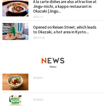
A la carte dishes are also attractive at
Jingu-michi, a kappo restaurant in
Okazaki [Jingu...
2025.1.5
Opened on Reisen Street, which leads
to Okazaki, a hot area in Kyoto...
2023.9.18
News
2026.8.9
2026.8.8