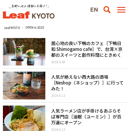
OPEN in 2025
Leaf KYOTO
居心地の良い下鴨のカフェ［下鴨日
和 Shimogamo cafe］で、台湾×京
都のスイーツと創作料理にときめく
2026.6.28
人気が絶えない西大路の酒場
［Neshop（ネショップ）］に行って
みた！
2026.4.12
人気ラーメン店が手掛けるあぶらそ
ば専門店［油眠（ユーミン）］が百
万遍にオープン
2026.4.12