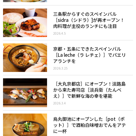
三条駅からすぐのスペインバル
［sidra（シドラ）]が再オープン！
肉料理が主役のランチにも注目
2026.4.5
京都・五条にできたスペインバル
［La leche（ラ レチェ）］でパエリ
アランチを
2026.3.25
［大丸京都店］にオープン！淡路島
から来た寿司店［淡兵衛（たんべ
え）］で新鮮な海の幸を堪能
2026.3.4
烏丸御池にオープンした［pot（ポ
ット）］で酒粕白味噌おでんをアテ
に一杯