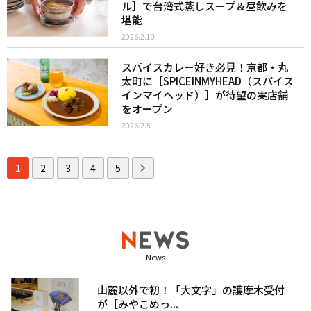
ル］で台湾式蒸しスープ＆昼飲みを
堪能
2026.2.10
スパイスカレー好き必見！京都・丸
太町に［SPICEINMYHEAD（スパイス
インマイヘッド）］が待望の実店舗
をオープン
2026.2.5
1
2
3
4
5
News
山麓以外で初！「大文字」の護摩木受付
が［みやこめっ...