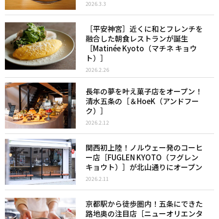
2026.3.3
［平安神宮］近くに和とフレンチを
融合した朝食レストランが誕生
［Matinée Kyoto（マチネ キョウ
ト）］
2026.2.26
長年の夢を叶え菓子店をオープン！
清水五条の［＆HoeK（アンドフー
ク）］
2026.2.12
関西初上陸！ノルウェー発のコーヒ
ー店［FUGLEN KYOTO（フグレン
キョウト）］が北山通りにオープン
2026.2.11
京都駅から徒歩圏内！五条にできた
路地奥の注目店［ニューオリエンタ