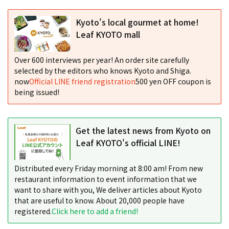
Kyoto's local gourmet at home!
Leaf KYOTO mall
Over 600 interviews per year! An order site carefully
selected by the editors who knows Kyoto and Shiga.
now
Official LINE friend registration
500 yen OFF coupon is
being issued!
Get the latest news from Kyoto on
Leaf KYOTO's official LINE!
Distributed every Friday morning at 8:00 am! From new
restaurant information to event information that we
want to share with you, We deliver articles about Kyoto
that are useful to know. About 20,000 people have
registered.
Click here to add a friend!