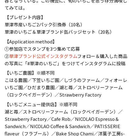
容となっている。この機会に、旬のいちごを思う存分満喫し
てみては。
【プレゼント内容】
草津市産いちご2パック引換券（10名）
草津のいちご＆草津ブランド缶バッジセット（20名）
【Application method】
①参加店でスタンプを3つ集めて応募
②
草津ブランド公式インスタグラム
フォロー＆購入した商品
の写真に「#草津のいちご」をつけてインスタグラムに投稿
【いちご農園】※順不同
こはる農園／下笠いちご園／しづうのファーム／フィオーレ
いちご園／ひだまり農園／湖と苺／ストロベリーファーム
（ロックベイガーデン）／Strawberry Factory
【いちごメニュー提供店】※順不同
湖と苺／ストロベリーファーム（ロックベイガーデン）／
Strawberry Factory／Cafe Rob／NICOLAO Espresso＆
Sandwich／NICOLAO Coffee＆Sandwich／PATISSERIE
flaveur（フラブール）／Bake Shop Chami／洋菓子工房s-