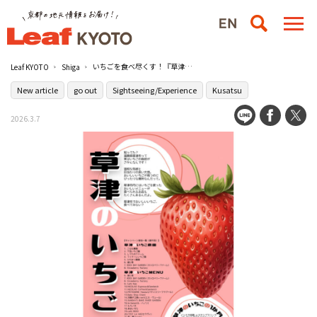
いちごを食べ尽くす！『草津のいちごの1か月。』が3月22日（日）まで開催中／草津市
Leaf KYOTO
Shiga
New article
go out
Sightseeing/Experience
Kusatsu
2026.3.7