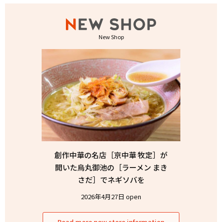
New Shop
創作中華の名店［京中華 牧定］が
開いた烏丸御池の［ラーメン まき
さだ］でネギソバを
2026年4月27日 open
Read more new store information