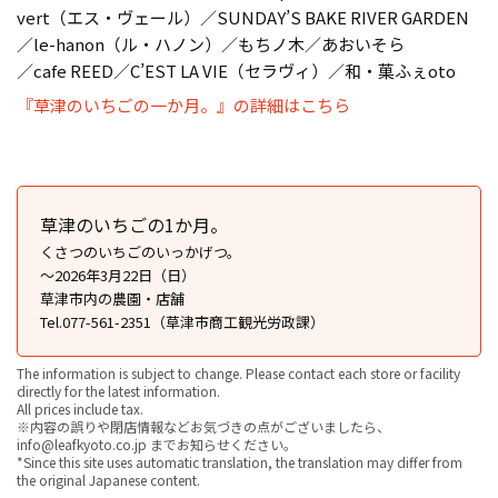
vert（エス・ヴェール）／SUNDAY’S BAKE RIVER GARDEN
／le-hanon（ル・ハノン）／もちノ木／あおいそら
／cafe REED／C’EST LA VIE（セラヴィ）／和・菓ふぇoto
『草津のいちごの一か月。』の詳細はこちら
草津のいちごの1か月。
くさつのいちごのいっかげつ。
〜2026年3月22日（日）
草津市内の農園・店舗
Tel.077-561-2351（草津市商工観光労政課）
The information is subject to change. Please contact each store or facility
directly for the latest information.
All prices include tax.
※内容の誤りや閉店情報などお気づきの点がございましたら、
info@leafkyoto.co.jp までお知らせください。
*Since this site uses automatic translation, the translation may differ from
the original Japanese content.