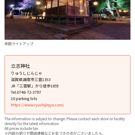
拝殿ライトアップ
立志神社
りゅうしじんじゃ
滋賀県湖南市三雲1353
JR「三雲駅」から徒歩18分
Tel.0748-72-3797
10 parking lots
https://www.ryushijinjya.com/
The information is subject to change. Please contact each store or facility
directly for the latest information.
All prices include tax.
※内容の誤りや閉店情報などお気づきの点がございましたら、