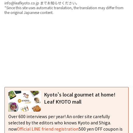
info@leafkyoto.co.jp までお知らせください。
*Since this site uses automatic translation, the translation may differ from
the original Japanese content.
Kyoto's local gourmet at home!
Leaf KYOTO mall
Over 600 interviews per year! An order site carefully
selected by the editors who knows Kyoto and Shiga.
now
Official LINE friend registration
500 yen OFF coupon is