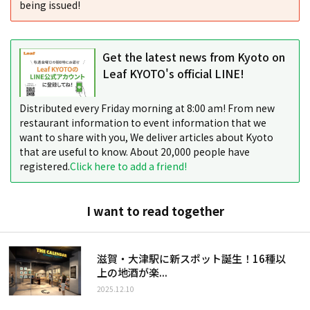
being issued!
Get the latest news from Kyoto on
Leaf KYOTO's official LINE!
Distributed every Friday morning at 8:00 am! From new
restaurant information to event information that we
want to share with you, We deliver articles about Kyoto
that are useful to know. About 20,000 people have
registered.
Click here to add a friend!
I want to read together
滋賀・大津駅に新スポット誕生！16種以
上の地酒が楽...
2025.12.10