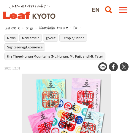
滋賀の初詣におすすめ！［立志（りゅうし）神社］で年末年始ライトアップと特別御朱印がスタート
Leaf KYOTO
Shiga
News
New article
go out
Temple/Shrine
Sightseeing/Experience
the Three Hunan Mountains (Mt. Hunan, Mt. Fuji, and Mt. Tate)
2025.12.31