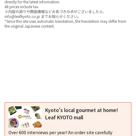
directly for the latest information.
All prices include tax.
※内容の誤りや閉店情報などお気づきの点がございましたら、
info@leafkyoto.co.jp までお知らせください。
*Since this site uses automatic translation, the translation may differ from
the original Japanese content.
Kyoto's local gourmet at home!
Leaf KYOTO mall
Over 600 interviews per year! An order site carefully