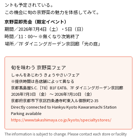
ントも予定されている。
この機会に旬の京野菜の魅力を体感してみて。
京野菜即売会（限定イベント）
期間／2026年7月4日（土）・5日（日）
時間／11：00〜 ※無くなり次第終了
場所／7F ダイニングガーデン京回廊「光の庭」
旬を味わう 京野菜フェア
しゅんをあじわう きょうやさいフェア
※提供時間は各店舗によって異なる
京都髙島屋S.C.［T8］B1F EAT8、7F ダイニングガーデン京回廊
2026年7月3日 （金） ～ 2026年7月10日 （金）
京都府京都市下京区四条通寺町東入ル御旅町2-35
Directly connected to Hankyu Kyoto Kawaramachi Station
Parking available
https://www.takashimaya.co.jp/kyoto/specialtystores/
The information is subject to change. Please contact each store or facility