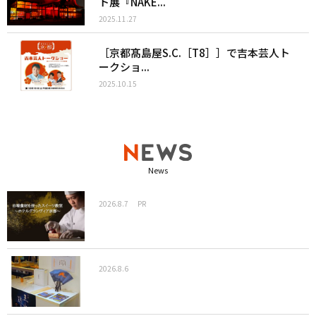
ト展『NAKE...
2025.11.27
［京都髙島屋S.C.［T8］］で吉本芸人ト
ークショ...
2025.10.15
News
2026.8.7
PR
2026.8.6