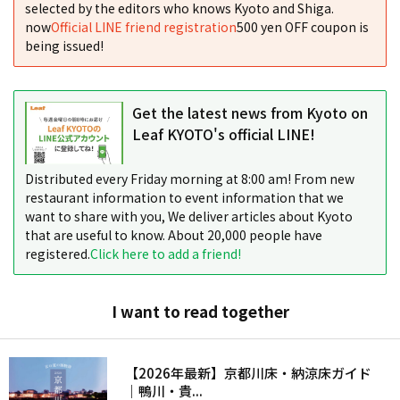
selected by the editors who knows Kyoto and Shiga.
now
Official LINE friend registration
500 yen OFF coupon is
being issued!
Get the latest news from Kyoto on
Leaf KYOTO's official LINE!
Distributed every Friday morning at 8:00 am! From new
restaurant information to event information that we
want to share with you, We deliver articles about Kyoto
that are useful to know. About 20,000 people have
registered.
Click here to add a friend!
I want to read together
【2026年最新】京都川床・納涼床ガイド
｜鴨川・貴...