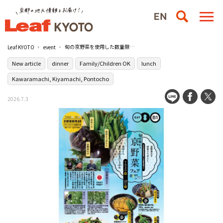
旬の京野菜を使用した数量限定の特別メニューが15店舗で登場！『旬を味わう 京野菜フェア』開催中／京都髙島屋S.C.［T8］
Leaf KYOTO
event
New article
dinner
Family/Children OK
lunch
Kawaramachi, Kiyamachi, Pontocho
2026.7.3