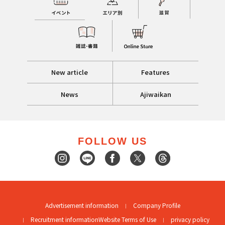
New article
Features
News
Ajiwaikan
FOLLOW US
Advertisement information
Company Profile
Recruitment information
Website Terms of Use
privacy policy