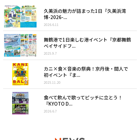
久美浜の魅力が詰まった1日『久美浜湾
博-2026-...
2026.6.11
舞鶴港で1日楽しむ港イベント『京都舞鶴
ベイサイドフ...
2025.9.7
カニ×食×音楽の祭典！京丹後・間人で
初イベント『ま...
2025.11.20
食べて飲んで歌ってピッチに立とう！
『KYOTO D...
2026.6.7