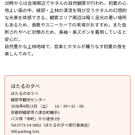
20時からは会場周辺でホタルの自然観賞が行われ、初夏の心
地よい風の中、綾部・上林の清流を飛び交うホタルの幻想的
な光景を体感できる。観賞エリア周辺は暗く足元の悪い場所
もあるため、長靴やスニーカーでの来場がおすすめ。また虫
刺されやヘビ対策のため、長袖・長ズボンを着用していると
安心だ。
自然豊かな上林地域で、音楽とホタルが織りなす初夏の夜を
楽しんでみて。
ほたるの夕べ
ほたるのゆうべ
綾部市観光センター
2026年6月13日 （土） 16：30～21：00
京都府綾部市八津合町縄手1
バス停「寺町」から徒歩2分
Tel.0773-54-0002（ほたるの夕べ実行委員会）
300 parking lots