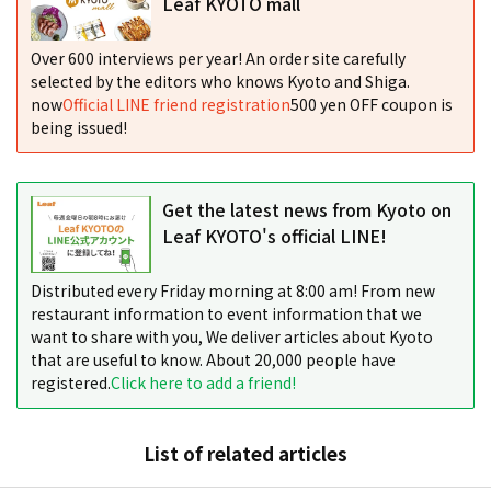
Leaf KYOTO mall
Over 600 interviews per year! An order site carefully
selected by the editors who knows Kyoto and Shiga.
now
Official LINE friend registration
500 yen OFF coupon is
being issued!
Get the latest news from Kyoto on
Leaf KYOTO's official LINE!
Distributed every Friday morning at 8:00 am! From new
restaurant information to event information that we
want to share with you, We deliver articles about Kyoto
that are useful to know. About 20,000 people have
registered.
Click here to add a friend!
List of related articles