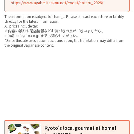
https://www.ayabe-kankou.net/event/hotaru_2026/
The information is subject to change. Please contact each store or facility
directly for the latest information.
All prices include tax.
※内容の誤りや閉店情報などお気づきの点がございましたら、
info@leafkyoto.co.jp までお知らせください。
*Since this site uses automatic translation, the translation may differ from
the original Japanese content.
Kyoto's local gourmet at home!