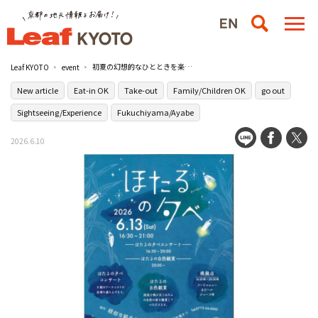
初夏の幻想的なひとときを楽しむ『ほたるの夕べ』が開催／綾部市観光センター
Leaf KYOTO
event
New article
Eat-in OK
Take-out
Family/Children OK
go out
Sightseeing/Experience
Fukuchiyama/Ayabe
2026.6.10