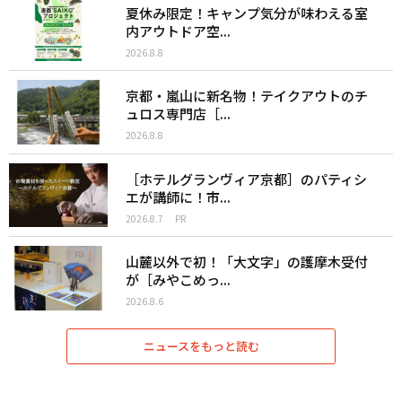
夏休み限定！キャンプ気分が味わえる室
内アウトドア空...
2026.8.8
京都・嵐山に新名物！テイクアウトのチ
ュロス専門店［...
2026.8.8
［ホテルグランヴィア京都］のパティシ
エが講師に！市...
2026.8.7
PR
山麓以外で初！「大文字」の護摩木受付
が［みやこめっ...
2026.8.6
ニュースをもっと読む