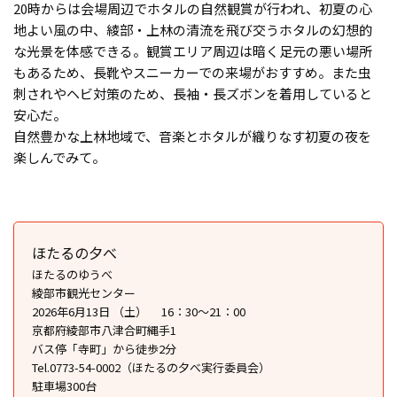
20時からは会場周辺でホタルの自然観賞が行われ、初夏の心
地よい風の中、綾部・上林の清流を飛び交うホタルの幻想的
な光景を体感できる。観賞エリア周辺は暗く足元の悪い場所
もあるため、長靴やスニーカーでの来場がおすすめ。また虫
刺されやヘビ対策のため、長袖・長ズボンを着用していると
安心だ。
自然豊かな上林地域で、音楽とホタルが織りなす初夏の夜を
楽しんでみて。
ほたるの夕べ
ほたるのゆうべ
綾部市観光センター
2026年6月13日 （土） 16：30～21：00
京都府綾部市八津合町縄手1
バス停「寺町」から徒歩2分
Tel.0773-54-0002（ほたるの夕べ実行委員会）
駐車場300台