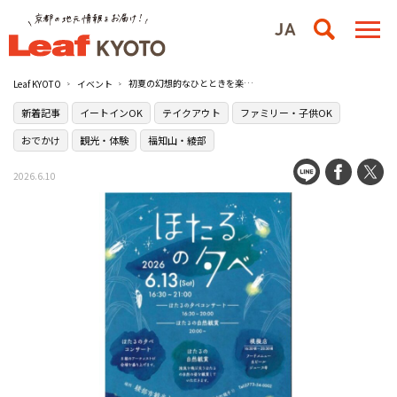
初夏の幻想的なひとときを楽しむ『ほたるの夕べ』が開催／綾部市観光センター
Leaf KYOTO
イベント
新着記事
イートインOK
テイクアウト
ファミリー・子供OK
おでかけ
観光・体験
福知山・綾部
2026.6.10