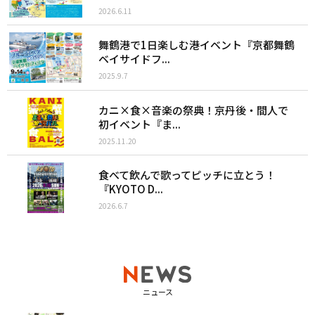
2026.6.11
舞鶴港で1日楽しむ港イベント『京都舞鶴
ベイサイドフ...
2025.9.7
カニ×食×音楽の祭典！京丹後・間人で
初イベント『ま...
2025.11.20
食べて飲んで歌ってピッチに立とう！
『KYOTO D...
2026.6.7
ニュース