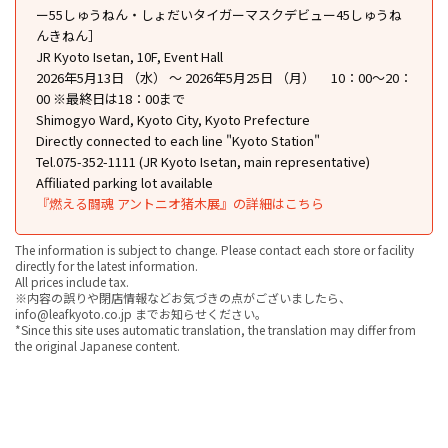
ー55しゅうねん・しょだいタイガーマスクデビュー45しゅうね
んきねん］
JR Kyoto Isetan, 10F, Event Hall
2026年5月13日 （水） ～ 2026年5月25日 （月） 10：00～20：
00 ※最終日は18：00まで
Shimogyo Ward, Kyoto City, Kyoto Prefecture
Directly connected to each line "Kyoto Station"
Tel.075-352-1111 (JR Kyoto Isetan, main representative)
Affiliated parking lot available
『燃える闘魂 アントニオ猪⽊展』の詳細はこちら
The information is subject to change. Please contact each store or facility
directly for the latest information.
All prices include tax.
※内容の誤りや閉店情報などお気づきの点がございましたら、
info@leafkyoto.co.jp までお知らせください。
*Since this site uses automatic translation, the translation may differ from
the original Japanese content.