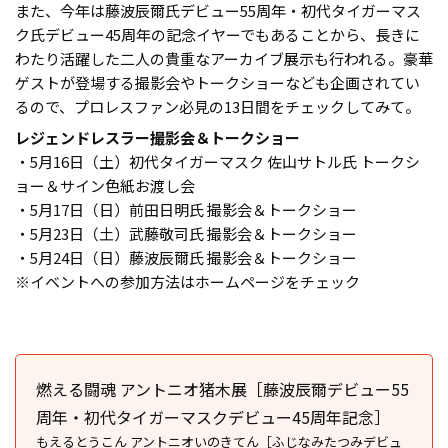
また、今年は藤波⾠爾氏デビュー55周年・初代タイガーマス
ク氏デビュー45周年の記念イヤーでもあることから、長きに
わたり活躍した二人の貴重なアーカイブ展示も行われる。豪華
ゲストが登場する撮影会やトークショーなども企画されてい
るので、プロレスファン必見の13日間をチェックしてみて。
レジェンドレスラー撮影会＆トークショー
・5⽉16⽇（土）初代タイガーマスク 佐⼭サトル⽒ トークシ
ョー＆サイン色紙お渡し会
・5⽉17⽇（⽇）前⽥⽇明⽒ 撮影会＆トークショー
・5⽉23⽇（⼟）武藤敬司⽒ 撮影会＆トークショー
・5⽉24⽇（⽇）藤波⾠爾⽒ 撮影会＆トークショー
※イベントへの参加方法はホームページをチェック
燃える闘魂 アントニオ猪⽊展［藤波⾠爾デビュー55
周年・初代タイガーマスクデビュー45周年記念］
もえるとうこん アントニオいのきてん［ふじなみたつみデビュ