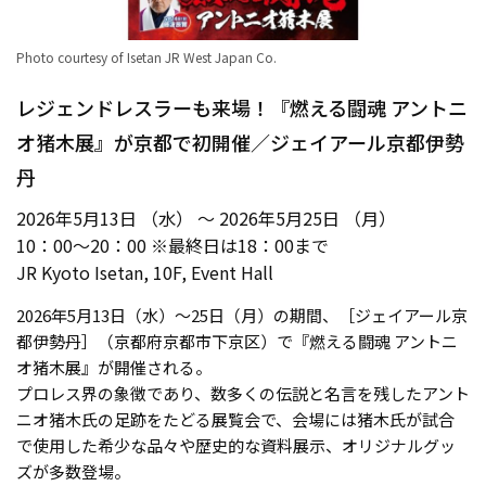
Photo courtesy of Isetan JR West Japan Co.
レジェンドレスラーも来場！『燃える闘魂 アントニ
オ猪木展』が京都で初開催／ジェイアール京都伊勢
丹
2026年5月13日 （水） ～ 2026年5月25日 （月）
10：00～20：00 ※最終日は18：00まで
JR Kyoto Isetan, 10F, Event Hall
2026年5月13日（水）～25日（月）の期間、［ジェイアール京
都伊勢丹］（京都府京都市下京区）で『燃える闘魂 アントニ
オ猪⽊展』が開催される。
プロレス界の象徴であり、数多くの伝説と名言を残したアント
ニオ猪木氏の足跡をたどる展覧会で、会場には猪木氏が試合
で使用した希少な品々や歴史的な資料展示、オリジナルグッ
ズが多数登場。