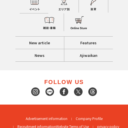
New article
Features
News
Ajiwaikan
FOLLOW US
Advertisement information
Company Profile
Recruitment information
Website Terms of Use
privacy policy