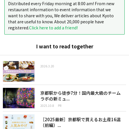
Distributed every Friday morning at 8:00 am! From new
restaurant information to event information that we
want to share with you, We deliver articles about Kyoto
that are useful to know. About 20,000 people have
registered.
Click here to add a friend!
I want to read together
2026.3.20
京都駅から徒歩7分！国内最大級のチーム
ラボの新ミュ...
2025.10.8
PR
［2025最新］京都駅で買えるお土産16選
（前編）...