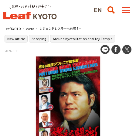
レジェンドレスラーも来場！『燃える闘魂 アントニオ猪木展』が京都で初開催／ジェイアール京都伊勢丹
Leaf KYOTO
event
New article
Shopping
Around Kyoto Station and Toji Temple
2026.5.11