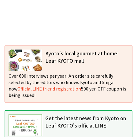
Kyoto's local gourmet at home!
Leaf KYOTO mall
Over 600 interviews per year! An order site carefully
selected by the editors who knows Kyoto and Shiga.
now
Official LINE friend registration
500 yen OFF coupon is
being issued!
Get the latest news from Kyoto on
Leaf KYOTO's official LINE!