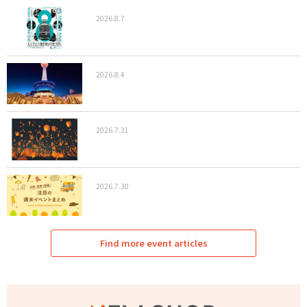
2026.8.7
2026.8.4
2026.7.31
2026.7.30
Find more event articles