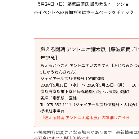
・5⽉24⽇（⽇）藤波⾠爾⽒ 撮影会＆トークショー
※イベントへの参加方法はホームページをチェック
燃える闘魂 アントニオ猪⽊展［藤波⾠爾デビ
年記念］
もえるとうこん アントニオいのきてん［ふじなみたつ
5しゅうねんきねん］
ジェイアール京都伊勢丹 10F催物場
2026年5月13日 （水） ～ 2026年5月25日 （月） 1
京都府京都市下京区烏丸通塩小路下ル東塩小路町
各線「京都駅」直結
Tel.075-352-1111（ジェイアール京都伊勢丹・大代表
提携駐車場有
『燃える闘魂 アントニオ猪⽊展』の詳細はこちら
※掲載内容は変更となる場合があります。最新情報は
※料金はすべて税込価格です。