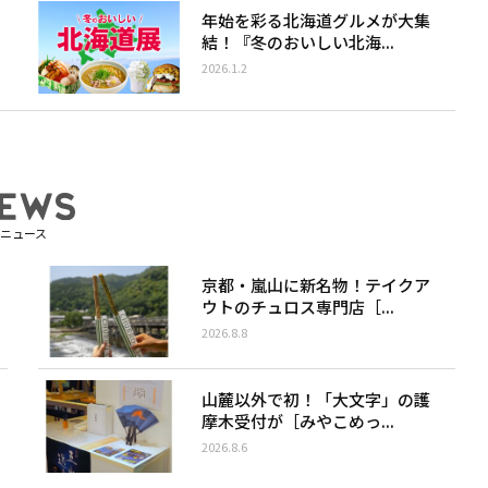
年始を彩る北海道グルメが大集
結！『冬のおいしい北海...
2026.1.2
ニュース
京都・嵐山に新名物！テイクア
ウトのチュロス専門店［...
2026.8.8
山麓以外で初！「大文字」の護
摩木受付が［みやこめっ...
2026.8.6