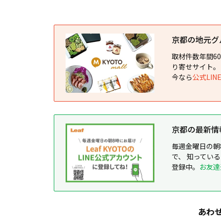
京都の地元グルメ
取材件数年間6
り寄せサイト。
今なら
公式LI
京都の最新情報が
毎週金曜日の朝
で、 知ってい
登録中。
お友達
あわ