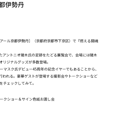
都伊勢丹
）
ェイアール京都伊勢丹］（京都府京都市下京区）で『燃える闘魂
たアントニオ猪木氏の足跡をたどる展覧会で、会場には猪木
オリジナルグッズが多数登場。
ーマスク氏デビュー45周年の記念イヤーでもあることから、
行われる。豪華ゲストが登場する撮影会やトークショーなど
間をチェックしてみて。
 トークショー＆サイン色紙お渡し会