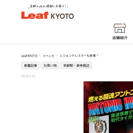
レジェンドレスラーも来場！『燃える闘魂 アントニオ猪木展』が京都で初開催／ジェイアール京都伊勢丹
Leaf KYOTO
イベント
新着記事
お買い物
京都駅・東寺周辺
2026.5.11