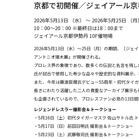
京都で初開催／ジェイアール京
2026年5月13日 （水） ～ 2026年5月25日 （月
10：00～20：00 ※最終日は18：00まで
ジェイアール京都伊勢丹 10F催物場
2026年5月13日（水）～25日（月）の期間、［ジ
アントニオ猪⽊展』が開催される。
プロレス界の象徴であり、数多くの伝説と名言を残し
氏が試合で使用した希少な品々や歴史的な資料展示、
また、今年は藤波⾠爾氏デビュー55周年・初代タイガ
長きにわたり活躍した二人の貴重なアーカイブ展示も
も企画されているので、プロレスファン必見の13日
レジェンドレスラー撮影会＆トークショー
・5⽉16⽇（土）初代タイガーマスク 佐⼭サトル⽒
・5⽉17⽇（⽇）前⽥⽇明⽒ 撮影会＆トークショー
・5⽉23⽇（⼟）武藤敬司⽒ 撮影会＆トークショー