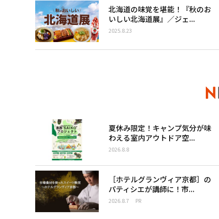
北海道の味覚を堪能！『秋のお
いしい北海道展』／ジェ...
2025.8.23
夏休み限定！キャンプ気分が味
わえる室内アウトドア空...
2026.8.8
［ホテルグランヴィア京都］の
パティシエが講師に！市...
2026.8.7
PR