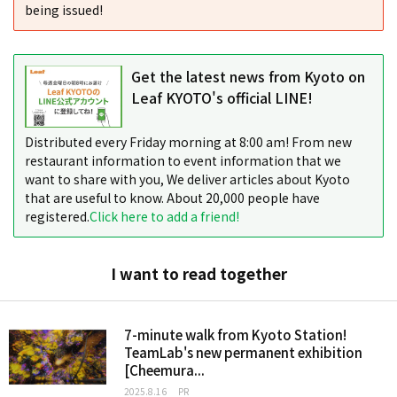
being issued!
Get the latest news from Kyoto on
Leaf KYOTO's official LINE!
Distributed every Friday morning at 8:00 am! From new
restaurant information to event information that we
want to share with you, We deliver articles about Kyoto
that are useful to know. About 20,000 people have
registered.
Click here to add a friend!
I want to read together
7-minute walk from Kyoto Station!
TeamLab's new permanent exhibition
[Cheemura...
2025.8.16
PR