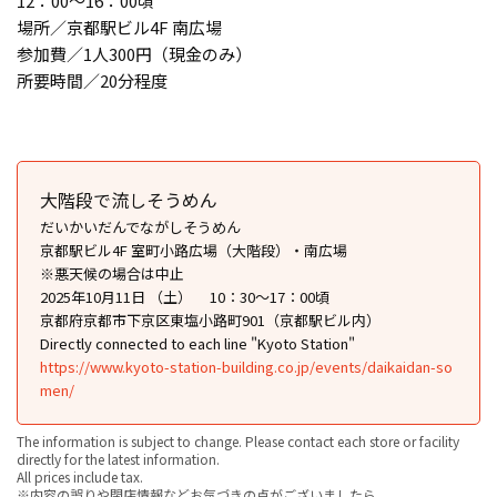
12：00～16：00頃
場所／京都駅ビル4F 南広場
参加費／1人300円（現金のみ）
所要時間／20分程度
大階段で流しそうめん
だいかいだんでながしそうめん
京都駅ビル4F 室町小路広場（大階段）・南広場
※悪天候の場合は中止
2025年10月11日 （土） 10：30〜17：00頃
京都府京都市下京区東塩小路町901（京都駅ビル内）
Directly connected to each line "Kyoto Station"
https://www.kyoto-station-building.co.jp/events/daikaidan-so
men/
The information is subject to change. Please contact each store or facility
directly for the latest information.
All prices include tax.
※内容の誤りや閉店情報などお気づきの点がございましたら、