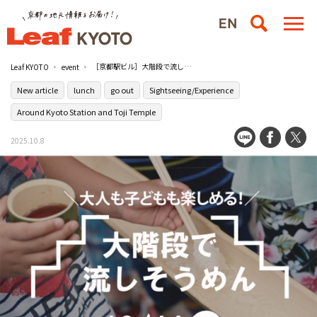
［京都駅ビル］大階段で流しそうめんイベントを開催／京都駅ビル
Leaf KYOTO
event
New article
lunch
go out
Sightseeing/Experience
Around Kyoto Station and Toji Temple
2025.10.8