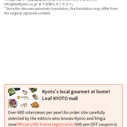
info@leafkyoto.co.jp までお知らせください。
*Since this site uses automatic translation, the translation may differ from
the original Japanese content.
Kyoto's local gourmet at home!
Leaf KYOTO mall
Over 600 interviews per year! An order site carefully
selected by the editors who knows Kyoto and Shiga.
now
Official LINE friend registration
500 yen OFF coupon is