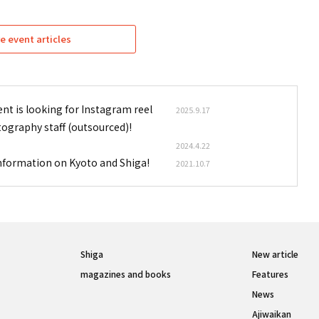
e event articles
nt is looking for Instagram reel
2025.9.17
tography staff (outsourced)!
2024.4.22
information on Kyoto and Shiga!
2021.10.7
Shiga
New article
magazines and books
Features
News
Ajiwaikan