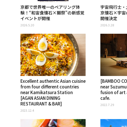
京都で世界唯一のペアリング体
宇宙飛行士・
験！“和宙食懐石×獺祭”の新感覚
京懐石×宇宙
イベントが開催
開催決定
2026.5.20
2026.3.28
Excellent authentic Asian cuisine
[BAMBOO COF
from four different countries
near Suzumus
near Kamikatsura Station
fusion of art
[AGAN ASIAN DINING
cafe.
RESTAURANT & BAR]
2022.7.29
2023.12.4