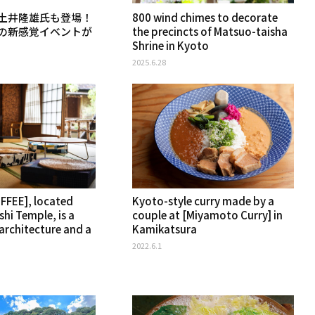
土井隆雄氏も登場！
800 wind chimes to decorate
の新感覚イベントが
the precincts of Matsuo-taisha
Shrine in Kyoto
2025.6.28
FEE], located
Kyoto-style curry made by a
hi Temple, is a
couple at [Miyamoto Curry] in
 architecture and a
Kamikatsura
2022.6.1