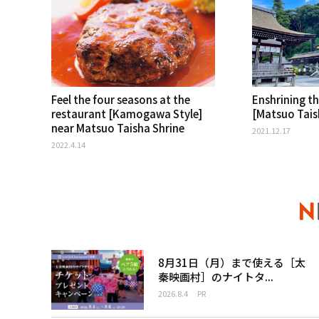
Feel the four seasons at the
Enshrining t
restaurant [Kamogawa Style]
[Matsuo Tais
near Matsuo Taisha Shrine
2021.12.17
2022.4.14
8月31日（月）まで使える［太
秦映画村］のナイトタ...
2026.8.4
PR