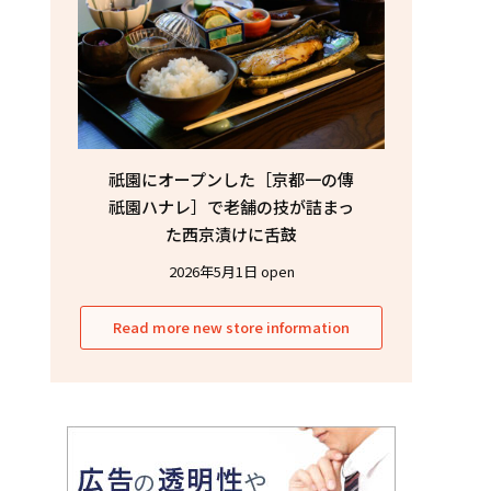
祇園にオープンした［京都一の傳
祇園ハナレ］で老舗の技が詰まっ
た西京漬けに舌鼓
2026年5月1日 open
Read more new store information