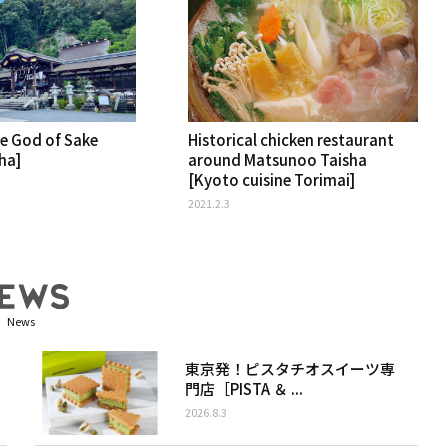
he God of Sake
Historical chicken restaurant
ha]
around Matsunoo Taisha
[Kyoto cuisine Torimai]
2021.2.3
News
東京発！ピスタチオスイーツ専
門店［PISTA ＆ ...
2026.8.3