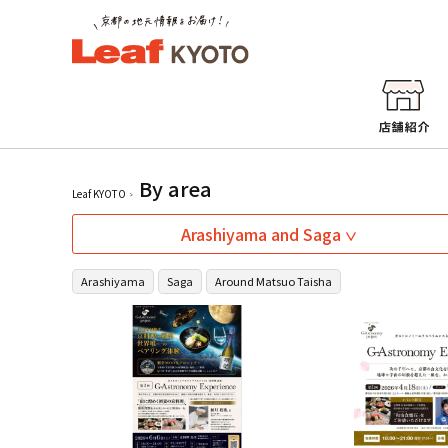
By area
Leaf KYOTO
Arashiyama and Saga
Arashiyama
Saga
Around Matsuo Taisha