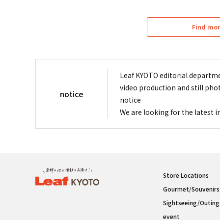
Find mor
Leaf KYOTO editorial departme
video production and still pho
notice
notice
We are looking for the latest 
Store Locations
Gourmet/Souvenirs
Sightseeing/Outing
event