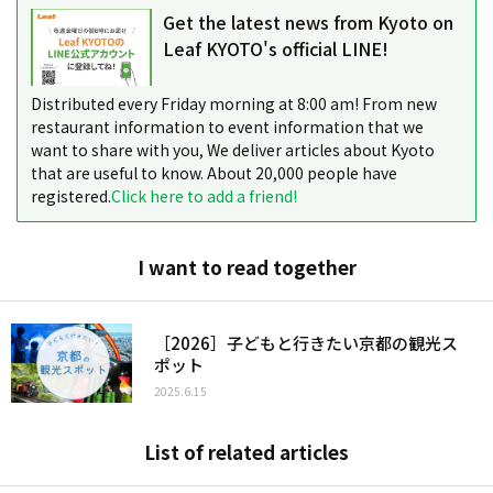
Get the latest news from Kyoto on
Leaf KYOTO's official LINE!
Distributed every Friday morning at 8:00 am! From new
restaurant information to event information that we
want to share with you, We deliver articles about Kyoto
that are useful to know. About 20,000 people have
registered.
Click here to add a friend!
I want to read together
［2026］子どもと行きたい京都の観光ス
ポット
2025.6.15
List of related articles