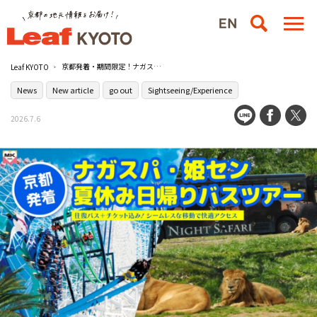
京都発着・期間限定！ナガスパ＆姫セン直行のバスツアーが登場
Leaf KYOTO
News
New article
go out
Sightseeing/Experience
2026.7.6