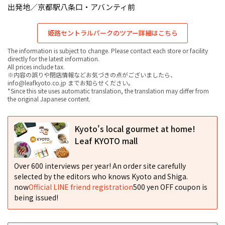
出発地／京都駅八条口・アバンティ前
姫路セントラルパークのツアー詳細はこちら
The information is subject to change. Please contact each store or facility
directly for the latest information.
All prices include tax.
※内容の誤りや閉店情報などお気づきの点がございましたら、
info@leafkyoto.co.jp までお知らせください。
*Since this site uses automatic translation, the translation may differ from
the original Japanese content.
Kyoto's local gourmet at home!
Leaf KYOTO mall
Over 600 interviews per year! An order site carefully
selected by the editors who knows Kyoto and Shiga.
now
Official LINE friend registration
500 yen OFF coupon is
being issued!